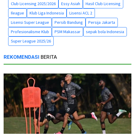
Club Licensing 2025/2026
Essy Asiah
Hasil Club Licensing
Ileague
Klub Liga Indonesia
Lisensi ACL 2
Lisensi Super League
Persib Bandung
Persija Jakarta
Profesionalisme Klub
PSM Makassar
sepak bola Indonesia
Super League 2025/26
REKOMENDASI
BERITA