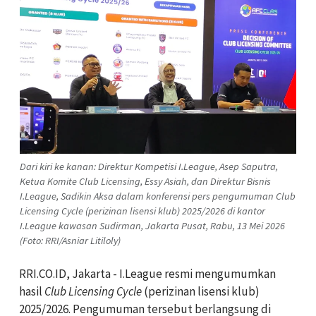
Dari kiri ke kanan: Direktur Kompetisi I.League, Asep Saputra,
Ketua Komite Club Licensing, Essy Asiah, dan Direktur Bisnis
I.League, Sadikin Aksa dalam konferensi pers pengumuman Club
Licensing Cycle (perizinan lisensi klub) 2025/2026 di kantor
I.League kawasan Sudirman, Jakarta Pusat, Rabu, 13 Mei 2026
(Foto: RRI/Asniar Litiloly)
RRI.CO.ID, Jakarta - I.League resmi mengumumkan
hasil
Club Licensing Cycle
(perizinan lisensi klub)
2025/2026. Pengumuman tersebut berlangsung di