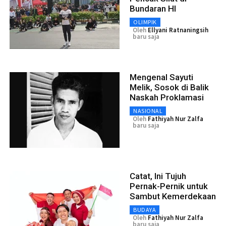
Bundaran HI
OLIMPIK
Oleh
Ellyani Ratnaningsih
baru saja
Mengenal Sayuti
Melik, Sosok di Balik
Naskah Proklamasi
NASIONAL
Oleh
Fathiyah Nur Zalfa
baru saja
Catat, Ini Tujuh
Pernak-Pernik untuk
Sambut Kemerdekaan
BUDAYA
Oleh
Fathiyah Nur Zalfa
baru saja