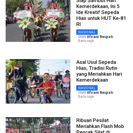
Siap Sambut Hari
Kemerdekaan, Ini 5
Ide Kreatif Sepeda
Hias untuk HUT Ke-81
RI
NASIONAL
Oleh
Afriani Respati
baru saja
Asal Usul Sepeda
Hias, Tradisi Rutin
yang Meriahkan Hari
Kemerdekaan
NASIONAL
Oleh
Afriani Respati
baru saja
Ribuan Pesilat
Meriahkan Flash Mob
Pencak Silat di