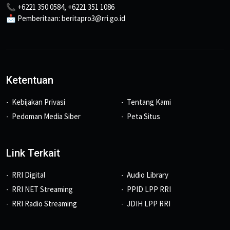
📞 +6221 350 0584, +6221 351 1086
📩 Pemberitaan: beritapro3@rri.go.id
Ketentuan
Kebijakan Privasi
Tentang Kami
Pedoman Media Siber
Peta Situs
Link Terkait
RRI Digital
Audio Library
RRI NET Streaming
PPID LPP RRI
RRI Radio Streaming
JDIH LPP RRI