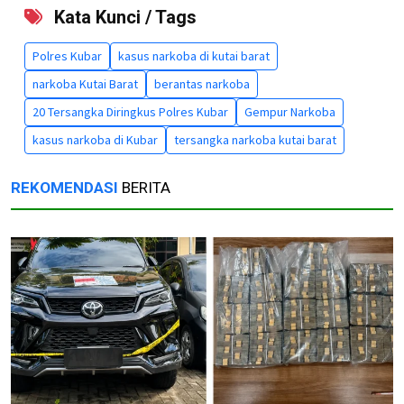
Kata Kunci / Tags
Polres Kubar
kasus narkoba di kutai barat
narkoba Kutai Barat
berantas narkoba
20 Tersangka Diringkus Polres Kubar
Gempur Narkoba
kasus narkoba di Kubar
tersangka narkoba kutai barat
REKOMENDASI
BERITA