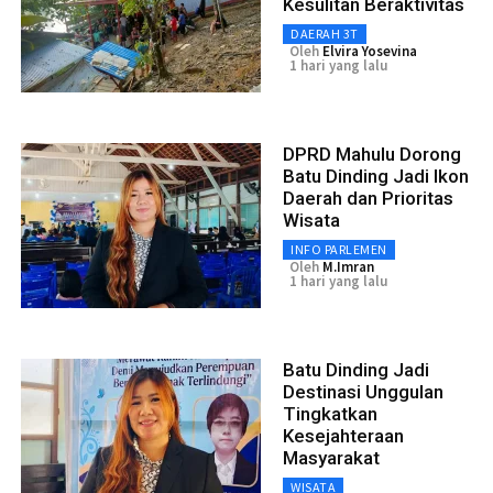
Kesulitan Beraktivitas
DAERAH 3T
Oleh
Elvira Yosevina
1 hari yang lalu
DPRD Mahulu Dorong
Batu Dinding Jadi Ikon
Daerah dan Prioritas
Wisata
INFO PARLEMEN
Oleh
M.Imran
1 hari yang lalu
Batu Dinding Jadi
Destinasi Unggulan
Tingkatkan
Kesejahteraan
Masyarakat
WISATA