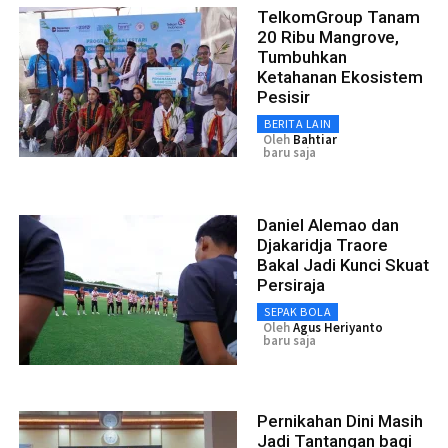
TelkomGroup Tanam
20 Ribu Mangrove,
Tumbuhkan
Ketahanan Ekosistem
Pesisir
BERITA LAIN
Oleh
Bahtiar
baru saja
Daniel Alemao dan
Djakaridja Traore
Bakal Jadi Kunci Skuat
Persiraja
SEPAK BOLA
Oleh
Agus Heriyanto
baru saja
Pernikahan Dini Masih
Jadi Tantangan bagi