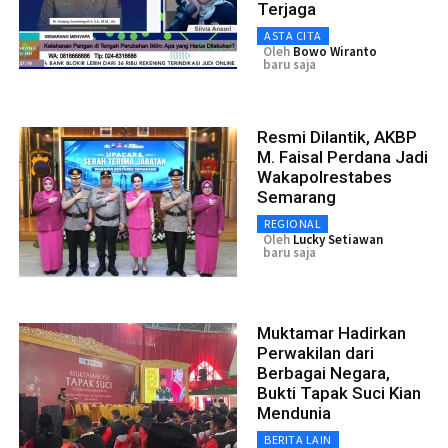
Terjaga
ASTA CITA
Oleh
Bowo Wiranto
baru saja
Resmi Dilantik, AKBP
M. Faisal Perdana Jadi
Wakapolrestabes
Semarang
REGIONAL
Oleh
Lucky Setiawan
baru saja
Muktamar Hadirkan
Perwakilan dari
Berbagai Negara,
Bukti Tapak Suci Kian
Mendunia
BERITA LAIN