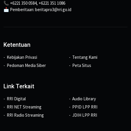
📞 +6221 350 0584, +6221 351 1086
📩 Pemberitaan: beritapro3@rri.go.id
Ketentuan
Kebijakan Privasi
Tentang Kami
Pedoman Media Siber
Peta Situs
Link Terkait
RRI Digital
Audio Library
RRI NET Streaming
PPID LPP RRI
RRI Radio Streaming
JDIH LPP RRI