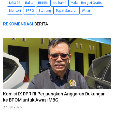
MBG 3B
Balita
BKKBN
Ibu hamil
Makan Bergizi Gratis
Menteri
SPPG
Stunting
Tepat Sasaran
Wihaji
REKOMENDASI
BERITA
Komisi IX DPR RI Perjuangkan Anggaran Dukungan
ke BPOM untuk Awasi MBG
27 Jul 2026