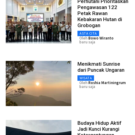
Perhutani Prioritaskan
Pengawasan 122
Petak Rawan
Kebakaran Hutan di
Grobogan
ASTA CITA
Oleh
Bowo Wiranto
baru saja
Menikmati Sunrise
dari Puncak Ungaran
WISATA
Oleh
Roshia Martiningrum
baru saja
Budaya Hidup Aktif
Jadi Kunci Kurangi
Ketergantungan