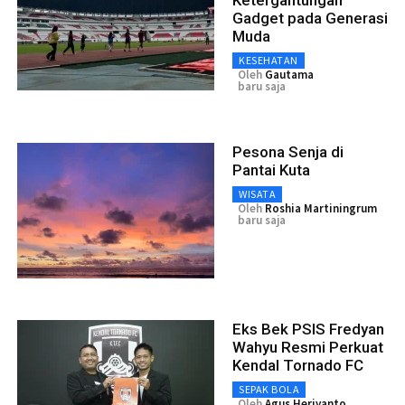
Gadget pada Generasi
Muda
KESEHATAN
Oleh
Gautama
baru saja
Pesona Senja di
Pantai Kuta
WISATA
Oleh
Roshia Martiningrum
baru saja
Eks Bek PSIS Fredyan
Wahyu Resmi Perkuat
Kendal Tornado FC
SEPAK BOLA
Oleh
Agus Heriyanto