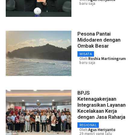
baru saja
Pesona Pantai
Midodaren dengan
Ombak Besar
WISATA
Oleh
Roshia Martiningrum
baru saja
BPJS
Ketenagakerjaan
Integrasikan Layanan
Kecelakaan Kerja
dengan Jasa Raharja
REGIONAL
Oleh
Agus Heriyanto
29 menit yang lalu