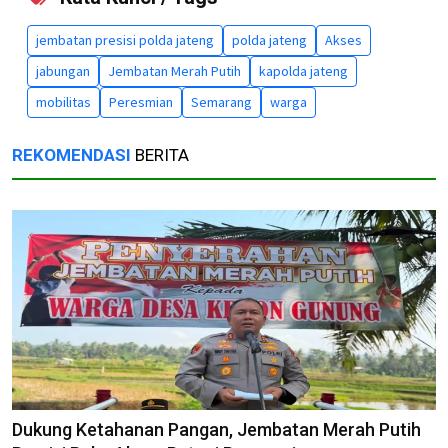
jembatan presisi polda jateng
polda jateng
Akses
jabungan
Jembatan Merah Putih
kapolda jateng
mobilitas
Peresmian
Semarang
warga
REKOMENDASI
BERITA
Dukung Ketahanan Pangan, Jembatan Merah Putih