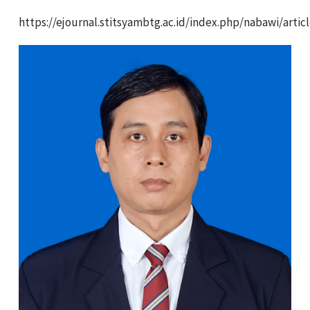
https://ejournal.stitsyambtg.ac.id/index.php/nabawi/artic