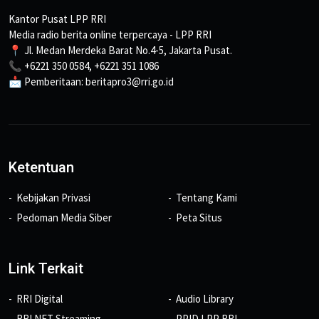
Kantor Pusat LPP RRI
Media radio berita online terpercaya - LPP RRI
📍 Jl. Medan Merdeka Barat No.4-5, Jakarta Pusat.
📞 +6221 350 0584, +6221 351 1086
📩 Pemberitaan: beritapro3@rri.go.id
Ketentuan
Kebijakan Privasi
Tentang Kami
Pedoman Media Siber
Peta Situs
Link Terkait
RRI Digital
Audio Library
RRI NET Streaming
PPID LPP RRI