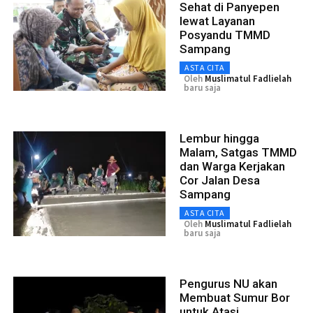
Sehat di Panyepen
lewat Layanan
Posyandu TMMD
Sampang
ASTA CITA
Oleh
Muslimatul Fadlielah
baru saja
Lembur hingga
Malam, Satgas TMMD
dan Warga Kerjakan
Cor Jalan Desa
Sampang
ASTA CITA
Oleh
Muslimatul Fadlielah
baru saja
Pengurus NU akan
Membuat Sumur Bor
untuk Atasi