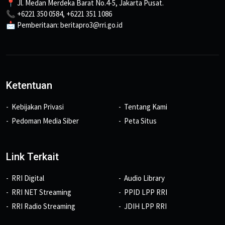
📍 Jl. Medan Merdeka Barat No.4-5, Jakarta Pusat.
📞 +6221 350 0584, +6221 351 1086
📩 Pemberitaan: beritapro3@rri.go.id
Ketentuan
Kebijakan Privasi
Tentang Kami
Pedoman Media Siber
Peta Situs
Link Terkait
RRI Digital
Audio Library
RRI NET Streaming
PPID LPP RRI
RRI Radio Streaming
JDIH LPP RRI