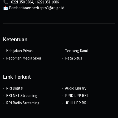
📞 +6221 350 0584, +6221 351 1086
📩 Pemberitaan: beritapro3@rri.go.id
Ketentuan
Kebijakan Privasi
Tentang Kami
Pedoman Media Siber
Peta Situs
Link Terkait
RRI Digital
Audio Library
RRI NET Streaming
PPID LPP RRI
RRI Radio Streaming
JDIH LPP RRI