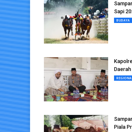
Sampan
Sapi 2
BUDAYA
Kapolr
Daerah
REGIONA
Sampang
Piala P