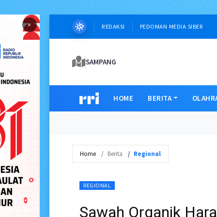
×
REDAKSI
PEDOMAN MEDIA SIBER
SAMPANG
HOME
BERITA
OLAHR
Home
Berita
Regional
REGIONAL
Sawah Organik Harap