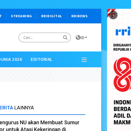
×
T
STREAMING
RRIDIGITAL
RRINEWS
ID
DUNIA 2026
EDITORIAL
ERITA
LAINNYA
engurus NU akan Membuat Sumur
or untuk Atasi Kekeringan di