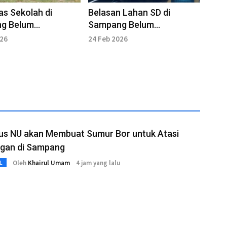
as Sekolah di
Belasan Lahan SD di
g Belum
Sampang Belum
ifikat
Bersertifikat, Ini Faktornya
026
24 Feb 2026
us NU akan Membuat Sumur Bor untuk Atasi
ngan di Sampang
Oleh
Khairul Umam
4 jam yang lalu
L