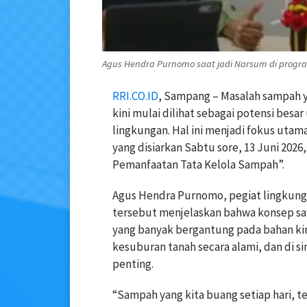
Agus Hendra Purnomo saat jadi Narsum di program
RRI.CO.ID
, Sampang – Masalah sampah y
kini mulai dilihat sebagai potensi bes
lingkungan. Hal ini menjadi fokus uta
yang disiarkan Sabtu sore, 13 Juni 20
Pemanfaatan Tata Kelola Sampah”.
Agus Hendra Purnomo, pegiat lingkun
tersebut menjelaskan bahwa konsep sa
yang banyak bergantung pada bahan ki
kesuburan tanah secara alami, dan di 
penting.
“Sampah yang kita buang setiap hari, te