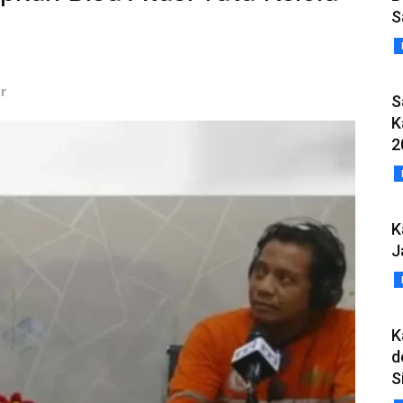
S
r
S
K
2
K
J
K
d
S