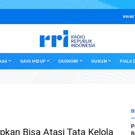
RRINE
AGA
GAYA HIDUP
EKONOMI
HUKUM
PIALA 
B
P
kan Bisa Atasi Tata Kelola
B