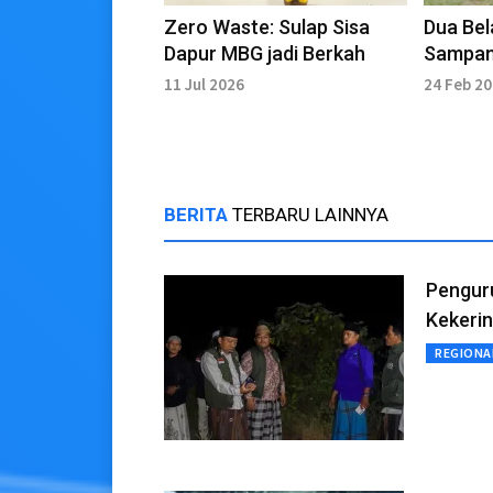
Zero Waste: Sulap Sisa
Dua Bel
Dapur MBG jadi Berkah
Sampan
Bersert
11 Jul 2026
24 Feb 2
BERITA
TERBARU LAINNYA
Pengur
Kekeri
REGIONA