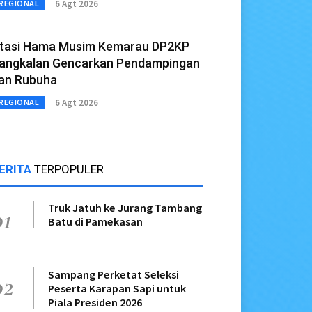
6 Agt 2026
REGIONAL
tasi Hama Musim Kemarau DP2KP
angkalan Gencarkan Pendampingan
an Rubuha
6 Agt 2026
REGIONAL
ERITA
TERPOPULER
Truk Jatuh ke Jurang Tambang
01
Batu di Pamekasan
Sampang Perketat Seleksi
02
Peserta Karapan Sapi untuk
Piala Presiden 2026