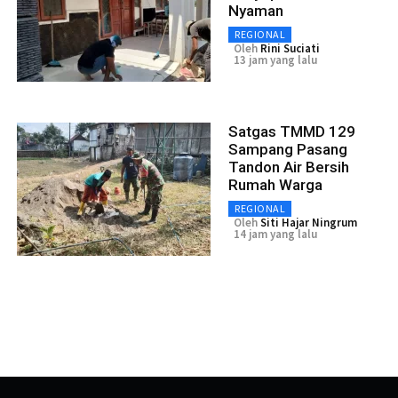
Nyaman
REGIONAL
Oleh
Rini Suciati
13 jam yang lalu
Satgas TMMD 129
Sampang Pasang
Tandon Air Bersih
Rumah Warga
REGIONAL
Oleh
Siti Hajar Ningrum
14 jam yang lalu