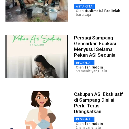
ASTA CITA
Oleh
Muslimatul Fadlielah
baru saja
Persagi Sampang
Gencarkan Edukasi
Menyusui Selama
Pekan ASI Sedunia
REGIONAL
Oleh
Tahiruddin
59 menit yang lalu
Cakupan ASI Eksklusif
di Sampang Dinilai
Perlu Terus
Ditingkatkan
REGIONAL
Oleh
Tahiruddin
1 jam yang lalu