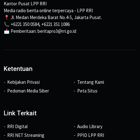
Kantor Pusat LPP RRI
Media radio berita online terpercaya - LPP RRI
📍 Jl. Medan Merdeka Barat No.4-5, Jakarta Pusat.
📞 +6221 350 0584, +6221 351 1086
📩 Pemberitaan: beritapro3@rri.go.id
Ketentuan
Kebijakan Privasi
Tentang Kami
Pedoman Media Siber
Peta Situs
Link Terkait
RRI Digital
Audio Library
RRI NET Streaming
PPID LPP RRI