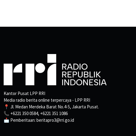
Kantor Pusat LPP RRI
Media radio berita online terpercaya - LPP RRI
📍 Jl. Medan Merdeka Barat No.4-5, Jakarta Pusat.
📞 +6221 350 0584, +6221 351 1086
📩 Pemberitaan: beritapro3@rri.go.id