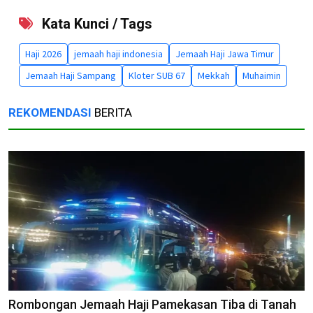
Kata Kunci / Tags
Haji 2026
jemaah haji indonesia
Jemaah Haji Jawa Timur
Jemaah Haji Sampang
Kloter SUB 67
Mekkah
Muhaimin
REKOMENDASI
BERITA
Rombongan Jemaah Haji Pamekasan Tiba di Tanah