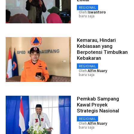
REGIONAL
Oleh
Iswantoro
baru saja
Kemarau, Hindari
Kebiasaan yang
Berpotensi Timbulkan
Kebakaran
REGIONAL
Oleh
Alfin Nuary
baru saja
Pemkab Sampang
Kawal Proyek
Strategis Nasional
REGIONAL
Oleh
Alfin Nuary
baru saja