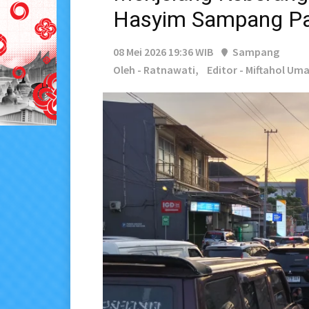
Hasyim Sampang P
08 Mei 2026 19:36 WIB
Sampang
Oleh - Ratnawati,
Editor - Miftahol Uma