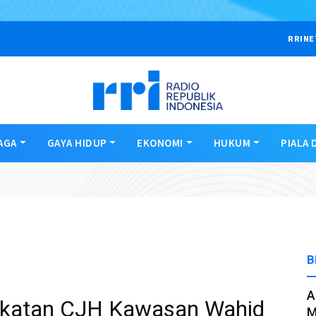
RRINE
AGA
GAYA HIDUP
EKONOMI
HUKUM
PIALA 
B
A
gkatan CJH Kawasan Wahid
M