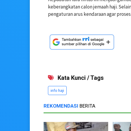
keberangkatan calon jemaah haji. Selai
pengaturan arus kendaraan agar prosesi
Kata Kunci / Tags
info haji
REKOMENDASI
BERITA