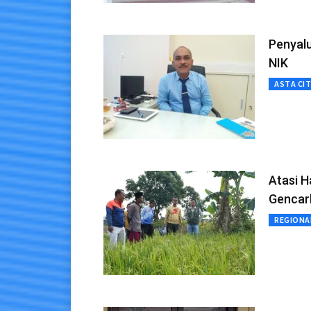
Penyal
NIK
ASTA CI
Atasi 
Gencar
REGIONA