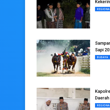
Kekeri
REGIONA
Sampan
Sapi 2
BUDAYA
Kapolr
Daerah
REGIONA