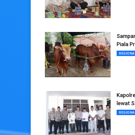
Sampang
Piala P
REGIONA
Kapolr
lewat S
REGIONA