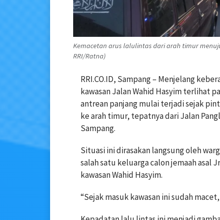
Kemacetan arus lalulintas dari arah timur menuj
RRI/Ratna)
RRI.CO.ID, Sampang – Menjelang keber
kawasan Jalan Wahid Hasyim terlihat p
antrean panjang mulai terjadi sejak pi
ke arah timur, tepatnya dari Jalan Pan
Sampang.
Situasi ini dirasakan langsung oleh wa
salah satu keluarga calon jemaah asal
kawasan Wahid Hasyim.
“Sejak masuk kawasan ini sudah macet, 
Kepadatan lalu lintas ini menjadi gam