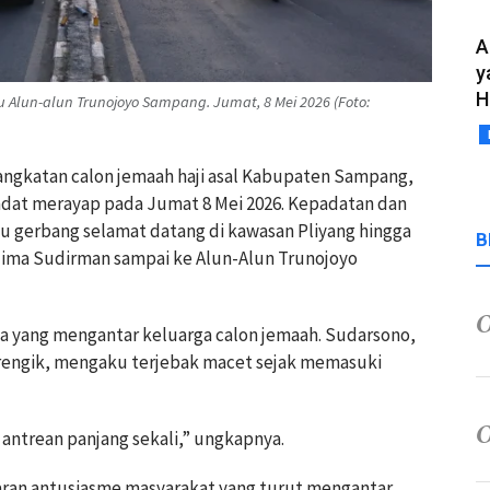
A
y
H
u Alun-alun Trunojoyo Sampang. Jumat, 8 Mei 2026 (Foto:
angkatan calon jemaah haji asal Kabupaten Sampang,
adat merayap pada Jumat 8 Mei 2026. Kepadatan dan
ntu gerbang selamat datang di kawasan Pliyang hingga
B
glima Sudirman sampai ke Alun-Alun Trunojoyo
rga yang mengantar keluarga calon jemaah. Sudarsono,
 Jrengik, mengaku terjebak macet sejak memasuki
antrean panjang sekali,” ungkapnya.
baran antusiasme masyarakat yang turut mengantar