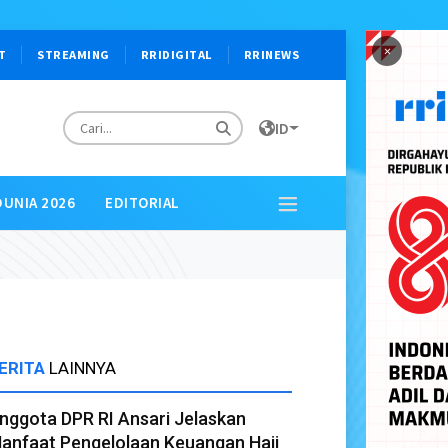
×
T
STREAMING
RRIDIGITAL
RRINEWS
ID
DUNIA 2026
EDITORIAL
ERITA
LAINNYA
nggota DPR RI Ansari Jelaskan
anfaat Pengelolaan Keuangan Haji