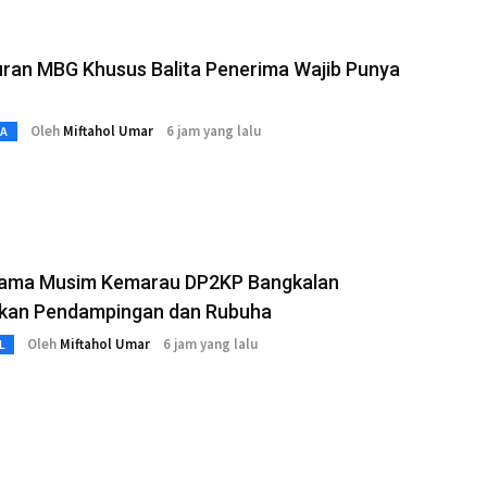
uran MBG Khusus Balita Penerima Wajib Punya
Oleh
Miftahol Umar
6 jam yang lalu
TA
Hama Musim Kemarau DP2KP Bangkalan
kan Pendampingan dan Rubuha
Oleh
Miftahol Umar
6 jam yang lalu
L