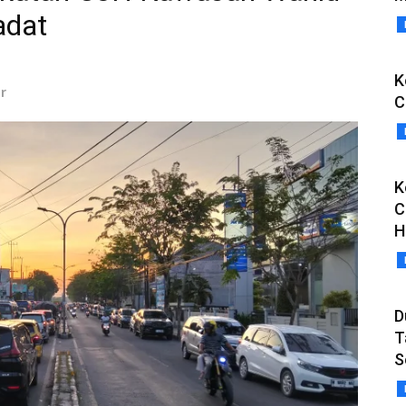
adat
K
r
C
K
C
H
D
T
S