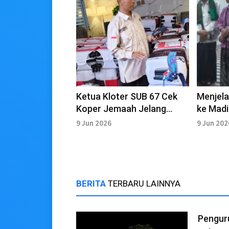
Ketua Kloter SUB 67 Cek
Menjel
Koper Jemaah Jelang
ke Madi
Keberangkatan ke Madinah
SUB 67
9 Jun 2026
9 Jun 202
Renung
BERITA
TERBARU LAINNYA
Pengur