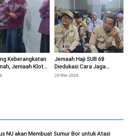
ang Keberangkatan
Jemaah Haji SUB 68
nah, Jemaah Kloter
Diedukasi Cara Jaga
 Gelar Malam
Kesehatan Saat Armuzna
6
20 Mei 2026
an
us NU akan Membuat Sumur Bor untuk Atasi