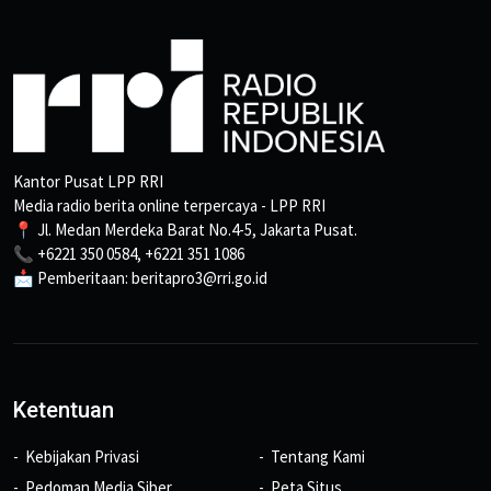
Kantor Pusat LPP RRI
Media radio berita online terpercaya - LPP RRI
📍 Jl. Medan Merdeka Barat No.4-5, Jakarta Pusat.
📞 +6221 350 0584, +6221 351 1086
📩 Pemberitaan: beritapro3@rri.go.id
Ketentuan
Kebijakan Privasi
Tentang Kami
Pedoman Media Siber
Peta Situs