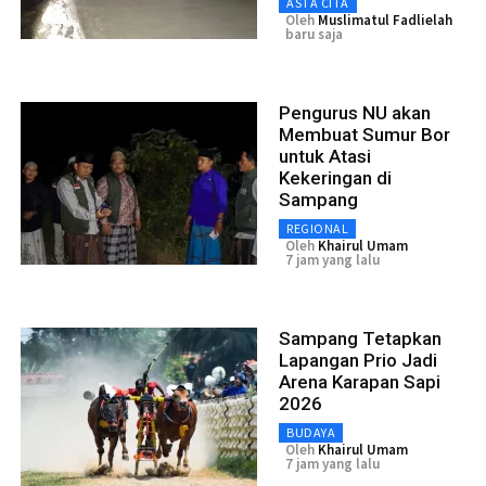
ASTA CITA
Oleh
Muslimatul Fadlielah
baru saja
Pengurus NU akan
Membuat Sumur Bor
untuk Atasi
Kekeringan di
Sampang
REGIONAL
Oleh
Khairul Umam
7 jam yang lalu
Sampang Tetapkan
Lapangan Prio Jadi
Arena Karapan Sapi
2026
BUDAYA
Oleh
Khairul Umam
7 jam yang lalu