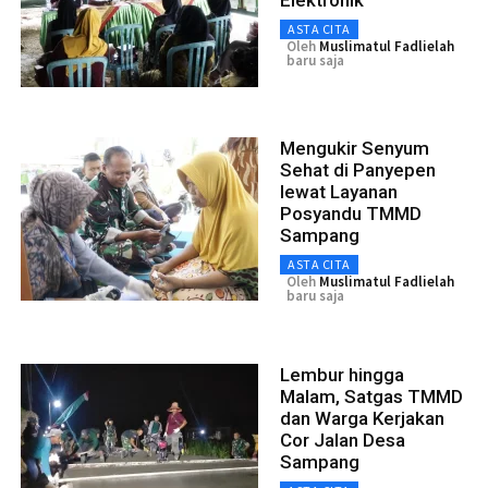
Elektronik
ASTA CITA
Oleh
Muslimatul Fadlielah
baru saja
Mengukir Senyum
Sehat di Panyepen
lewat Layanan
Posyandu TMMD
Sampang
ASTA CITA
Oleh
Muslimatul Fadlielah
baru saja
Lembur hingga
Malam, Satgas TMMD
dan Warga Kerjakan
Cor Jalan Desa
Sampang