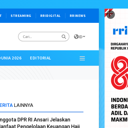
×
T
STREAMING
RRIDIGITAL
RRINEWS
ID
DUNIA 2026
EDITORIAL
ERITA
LAINNYA
nggota DPR RI Ansari Jelaskan
anfaat Pengelolaan Keuangan Haji