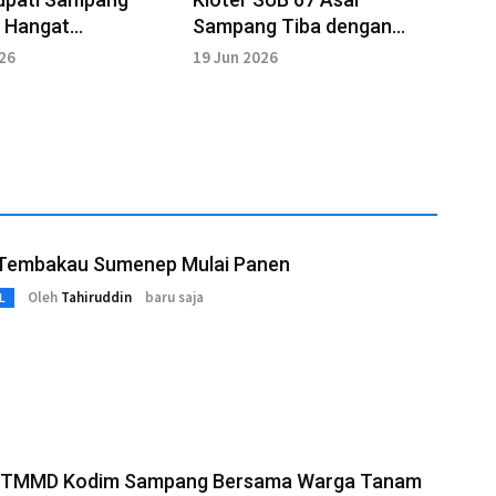
 Hangat
Sampang Tiba dengan
ngan Jemaah Haji
Selamat di Bandara Juanda
026
19 Jun 2026
ng
 Tembakau Sumenep Mulai Panen
Oleh
Tahiruddin
baru saja
L
 TMMD Kodim Sampang Bersama Warga Tanam