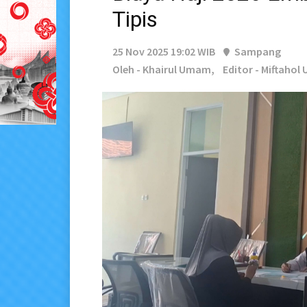
Tipis
25 Nov 2025 19:02 WIB
Sampang
Oleh - Khairul Umam,
Editor - Miftahol