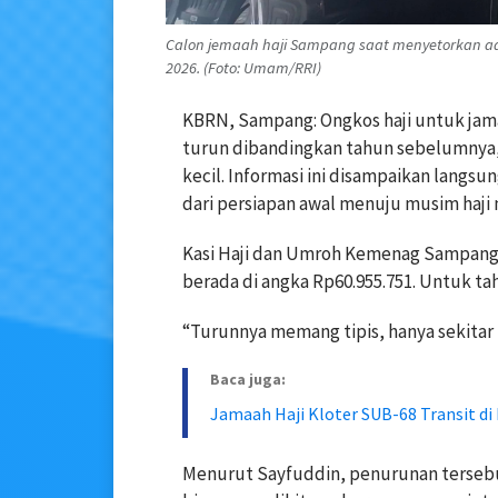
Calon jemaah haji Sampang saat menyetorkan ad
2026. (Foto: Umam/RRI)
KBRN, Sampang: Ongkos haji untuk jam
turun dibandingkan tahun sebelumnya,
kecil. Informasi ini disampaikan lang
dari persiapan awal menuju musim haji 
Kasi Haji dan Umroh Kemenag Sampang,
berada di angka Rp60.955.751. Untuk tah
“Turunnya memang tipis, hanya sekitar R
Baca juga:
Jamaah Haji Kloter SUB-68 Transit d
Menurut Sayfuddin, penurunan terseb