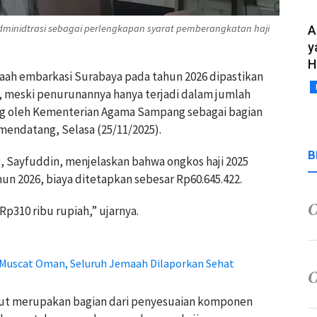
minidtrasi sebagai perlengkapan syarat pemberangkatan haji
A
y
H
aah embarkasi Surabaya pada tahun 2026 dipastikan
 meski penurunannya hanya terjadi dalam jumlah
sung oleh Kementerian Agama Sampang sebagai bagian
mendatang, Selasa (25/11/2025).
B
 Sayfuddin, menjelaskan bahwa ongkos haji 2025
un 2026, biaya ditetapkan sebesar Rp60.645.422.
p310 ribu rupiah,” ujarnya.
i Muscat Oman, Seluruh Jemaah Dilaporkan Sehat
ut merupakan bagian dari penyesuaian komponen