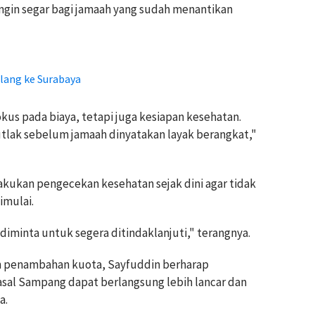
angin segar bagi jamaah yang sudah menantikan
lang ke Surabaya
okus pada biaya, tetapi juga kesiapan kesehatan.
utlak sebelum jamaah dinyatakan layak berangkat,"
kukan pengecekan kesehatan sejak dini agar tidak
imulai.
iminta untuk segera ditindaklanjuti," terangnya.
n penambahan kuota, Sayfuddin berharap
asal Sampang dapat berlangsung lebih lancar dan
a.