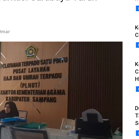
K
 Umar
C
K
C
H
D
T
S