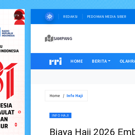
×
REDAKSI
PEDOMAN MEDIA SIBER
SAMPANG
HOME
BERITA
OLAHR
Home
Info Haji
INFO HAJI
Biaya Haji 2026 Emb