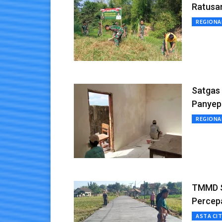
Ratusa
REGIONA
Satgas
Panyep
REGIONA
TMMD S
Percep
ASTA CI