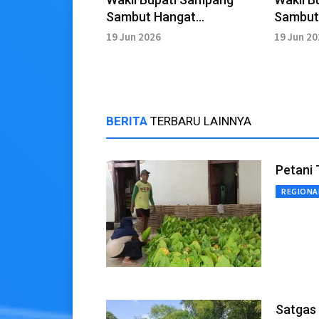
Sambut Hangat
Sambut
Kedatangan Jemaah Haji
Kedata
19 Jun 2026
19 Jun 2
Sampang
Sampa
BERITA
TERBARU LAINNYA
Petani
REGIONA
Satgas