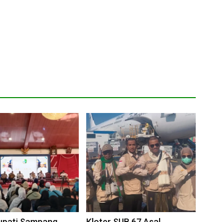
upati Sampang
Kloter SUB 67 Asal