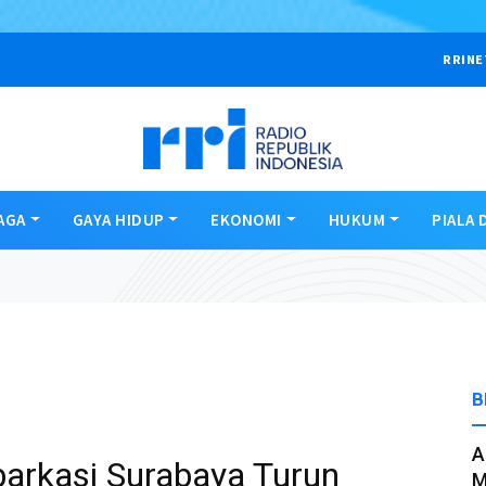
RRINE
AGA
GAYA HIDUP
EKONOMI
HUKUM
PIALA 
B
A
arkasi Surabaya Turun
M