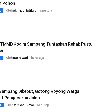
n Pohon
Oleh
Akhmad Sutikno
baru saja
L
 TMMD Kodim Sampang Tuntaskan Rehab Pustu
en
Oleh
Ratnawati
baru saja
L
ampang Dikebut, Gotong Royong Warga
at Pengecoran Jalan
Oleh
Miftahol Umar
baru saja
TA