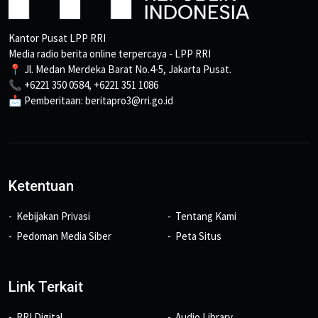
Kantor Pusat LPP RRI
Media radio berita online terpercaya - LPP RRI
📍 Jl. Medan Merdeka Barat No.4-5, Jakarta Pusat.
📞 +6221 350 0584, +6221 351 1086
📩 Pemberitaan: beritapro3@rri.go.id
Ketentuan
Kebijakan Privasi
Tentang Kami
Pedoman Media Siber
Peta Situs
Link Terkait
RRI Digital
Audio Library