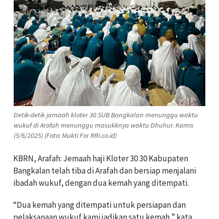
Detik-detik jamaah kloter 30 SUB Bangkalan menunggu waktu
wukuf di Arofah menunggu masukknya waktu Dhuhur. Kamis
(5/6/2025) (Foto: Mukti For RRI.co.id)
KBRN, Arafah: Jemaah haji Kloter 30 30 Kabupaten
Bangkalan telah tiba di Arafah dan bersiap menjalani
ibadah wukuf, dengan dua kemah yang ditempati.
“Dua kemah yang ditempati untuk persiapan dan
pelaksanaan wukuf kami jadikan satu kemah,” kata