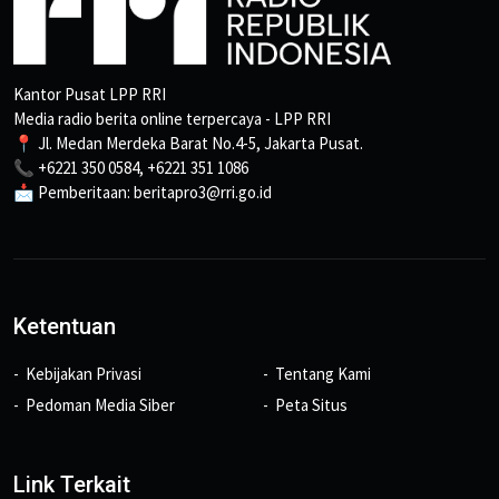
Kantor Pusat LPP RRI
Media radio berita online terpercaya - LPP RRI
📍 Jl. Medan Merdeka Barat No.4-5, Jakarta Pusat.
📞 +6221 350 0584, +6221 351 1086
📩 Pemberitaan: beritapro3@rri.go.id
Ketentuan
Kebijakan Privasi
Tentang Kami
Pedoman Media Siber
Peta Situs
Link Terkait