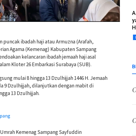
A
y
H
 puncak ibadah haji atau Armuzna (Arafah,
terian Agama (Kemenag) Kabupaten Sampang
doakan kelancaran ibadah jemaah haji asal
lam Kloter 26 Embarkasi Surabaya (SUB).
B
sung mulai 8 hingga 13 Dzulhijjah 1446 H. Jemaah
 9 Dzulhijjah, dilanjutkan dengan mabit di
ngga 13 Dzulhijjah.
mpang
an Umrah Kemenag Sampang Sayfuddin