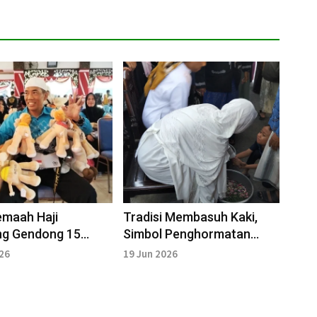
Jemaah Haji
Tradisi Membasuh Kaki,
g Gendong 15
Simbol Penghormatan
Unta dari Madinah
Sambut Kepulangan Haji
026
19 Jun 2026
Cucu