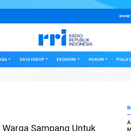
RRINE
AGA
GAYA HIDUP
EKONOMI
HUKUM
PIALA 
B
A
 Warga Sampang Untuk
M