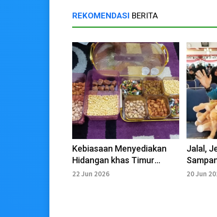
REKOMENDASI
BERITA
Kebiasaan Menyediakan
Jalal, 
Hidangan khas Timur
Sampan
Tengah usai Pulang Haji
Boneka 
22 Jun 2026
20 Jun 2
untuk 