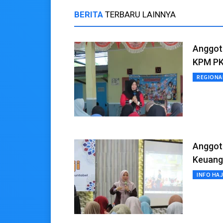
BERITA
TERBARU LAINNYA
Anggota
KPM PK
REGIONA
Anggot
Keuang
INFO HAJ