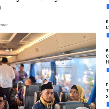
a
K
 Umar
C
K
C
H
D
T
S