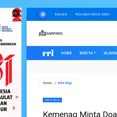
×
REDAKSI
PEDOMAN MEDIA SIBER
SAMPANG
HOME
BERITA
OLAHR
Home
Info Haji
INFO HAJI
Kemenag Minta Doa