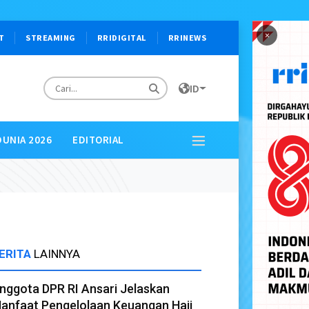
×
T
STREAMING
RRIDIGITAL
RRINEWS
ID
DUNIA 2026
EDITORIAL
ERITA
LAINNYA
nggota DPR RI Ansari Jelaskan
anfaat Pengelolaan Keuangan Haji