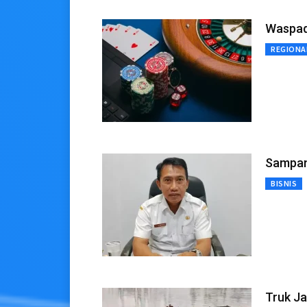
Waspad
REGIONA
Sampan
BISNIS
Truk J