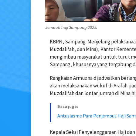
Jemaah haji Sampang 2025.
KBRN, Sampang: Menjelang pelaksanaan
Muzdalifah, dan Mina), Kantor Kemen
mengimbau masyarakat untuk turut men
Sampang, khususnya yang tergabung da
Rangkaian Armuzna dijadwalkan berlang
akan melaksanakan wukuf di Arafah pada
Muzdalifah dan lontar jumrah di Mina hi
Baca juga:
Antusiasme Para Penjemput Haji Sa
Kepala Seksi Penyelenggaraan Haji d