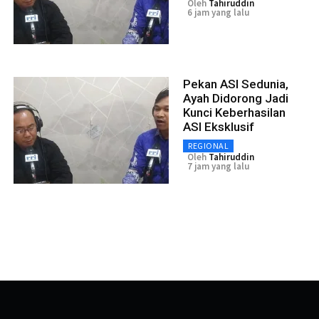
Oleh
Tahiruddin
6 jam yang lalu
Pekan ASI Sedunia,
Ayah Didorong Jadi
Kunci Keberhasilan
ASI Eksklusif
REGIONAL
Oleh
Tahiruddin
7 jam yang lalu