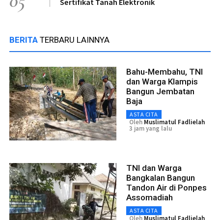
05
Sertifikat Tanah Elektronik
BERITA
TERBARU LAINNYA
Bahu-Membahu, TNI
dan Warga Klampis
Bangun Jembatan
Baja
ASTA CITA
Oleh
Muslimatul Fadlielah
3 jam yang lalu
TNI dan Warga
Bangkalan Bangun
Tandon Air di Ponpes
Assomadiah
ASTA CITA
Oleh
Muslimatul Fadlielah