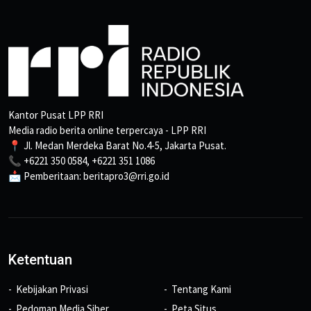
Kantor Pusat LPP RRI
Media radio berita online terpercaya - LPP RRI
📍 Jl. Medan Merdeka Barat No.4-5, Jakarta Pusat.
📞 +6221 350 0584, +6221 351 1086
📩 Pemberitaan: beritapro3@rri.go.id
Ketentuan
Kebijakan Privasi
Tentang Kami
Pedoman Media Siber
Peta Situs