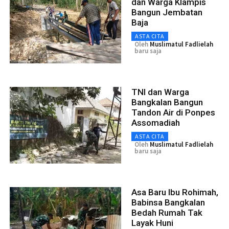
dan Warga Klampis
Bangun Jembatan
Baja
ASTA CITA
Oleh
Muslimatul Fadlielah
baru saja
TNI dan Warga
Bangkalan Bangun
Tandon Air di Ponpes
Assomadiah
ASTA CITA
Oleh
Muslimatul Fadlielah
baru saja
Asa Baru Ibu Rohimah,
Babinsa Bangkalan
Bedah Rumah Tak
Layak Huni