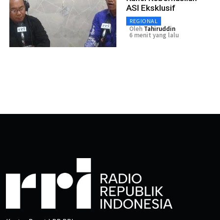
ASI Eksklusif
REGIONAL
Oleh
Tahiruddin
6 menit yang lalu