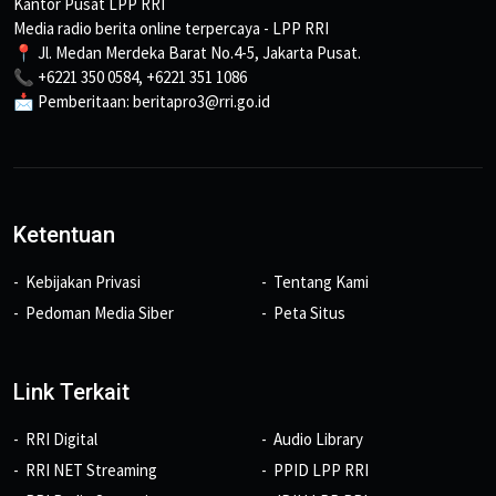
Kantor Pusat LPP RRI
Media radio berita online terpercaya - LPP RRI
📍 Jl. Medan Merdeka Barat No.4-5, Jakarta Pusat.
📞 +6221 350 0584, +6221 351 1086
📩 Pemberitaan: beritapro3@rri.go.id
Ketentuan
Kebijakan Privasi
Tentang Kami
Pedoman Media Siber
Peta Situs
Link Terkait
RRI Digital
Audio Library
RRI NET Streaming
PPID LPP RRI