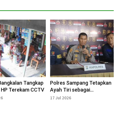
Bangkalan Tangkap
Polres Sampang Tetapkan
i HP Terekam CCTV
Ayah Tiri sebagai
Tersangka Dugaan
26
17 Jul 2026
Kekerasan Seksual