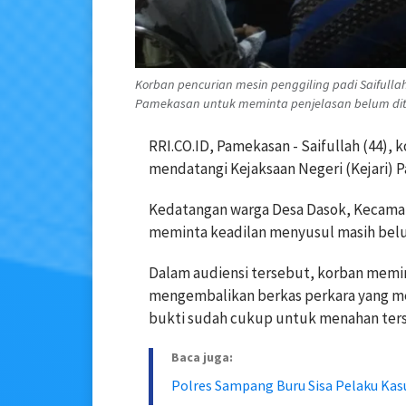
Korban pencurian mesin penggiling padi Saifull
Pamekasan untuk meminta penjelasan belum ditaha
RRI.CO.ID, Pamekasan - Saifullah (44), 
mendatangi Kejaksaan Negeri (Kejari) Pa
Kedatangan warga Desa Dasok, Kecama
meminta keadilan menyusul masih belum
Dalam audiensi tersebut, korban memint
mengembalikan berkas perkara yang men
bukti sudah cukup untuk menahan ter
Baca juga:
Polres Sampang Buru Sisa Pelaku Kas