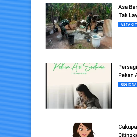
Asa Ba
Tak Lay
ASTA CI
Persag
Pekan 
REGIONA
Cakupan
Ditingk