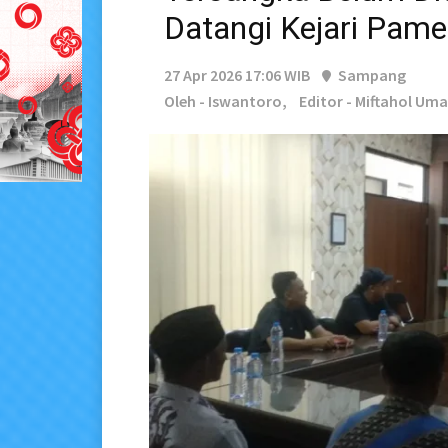
Datangi Kejari Pam
27 Apr 2026 17:06 WIB
Sampang
Oleh - Iswantoro,
Editor - Miftahol Uma