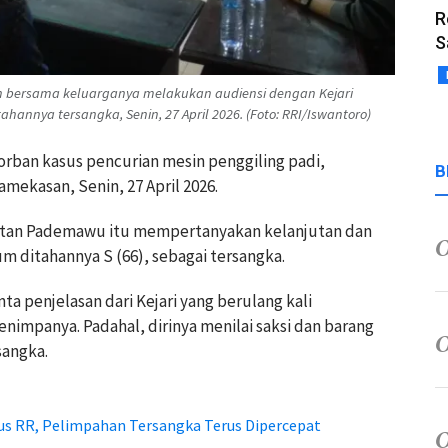
R
S
ah bersama keluarganya melakukan audiensi dengan Kejari
nnya tersangka, Senin, 27 April 2026. (Foto: RRI/Iswantoro)
korban kasus pencurian mesin penggiling padi,
B
mekasan, Senin, 27 April 2026.
tan Pademawu itu mempertanyakan kelanjutan dan
 ditahannya S (66), sebagai tersangka.
a penjelasan dari Kejari yang berulang kali
impanya. Padahal, dirinya menilai saksi dan barang
sangka.
us RR, Pelimpahan Tersangka Terus Dipercepat