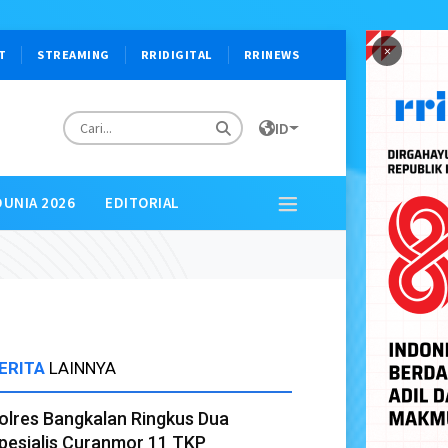
×
T
STREAMING
RRIDIGITAL
RRINEWS
ID
DUNIA 2026
EDITORIAL
ERITA
LAINNYA
olres Bangkalan Ringkus Dua
pesialis Curanmor 11 TKP