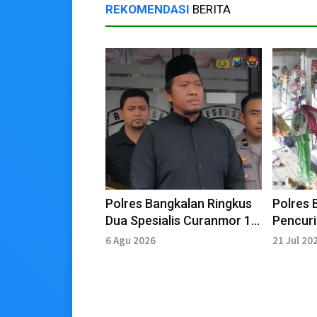
REKOMENDASI
BERITA
Polres Bangkalan Ringkus
Polres 
Dua Spesialis Curanmor 11
Pencur
TKP
6 Agu 2026
21 Jul 20