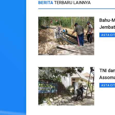
BERITA
TERBARU LAINNYA
Bahu-M
Jembat
ASTA CI
TNI da
Assoma
ASTA CI