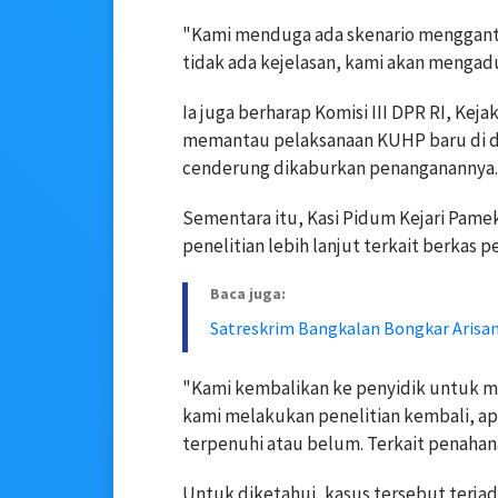
"Kami menduga ada skenario menggantu
tidak ada kejelasan, kami akan mengad
Ia juga berharap Komisi III DPR RI, Kej
memantau pelaksanaan KUHP baru di d
cenderung dikaburkan penanganannya.
Sementara itu, Kasi Pidum Kejari Pame
penelitian lebih lanjut terkait berkas pe
Baca juga:
Satreskrim Bangkalan Bongkar Arisan
"Kami kembalikan ke penyidik untuk 
kami melakukan penelitian kembali, a
terpenuhi atau belum. Terkait penahan
Untuk diketahui, kasus tersebut terja