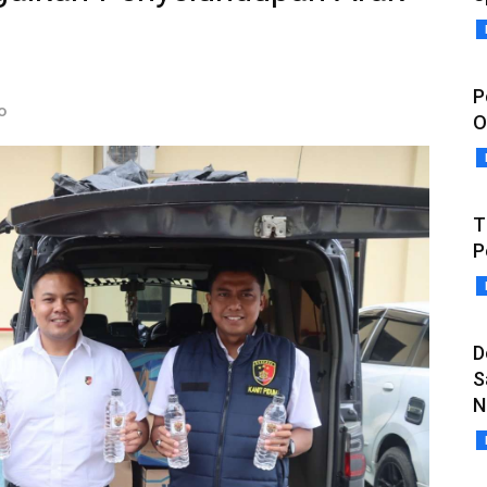
P
o
O
T
P
D
S
N