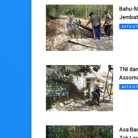
Bahu-M
Jembat
ASTA CI
TNI da
Assoma
ASTA CI
Asa Ba
Tak Lay