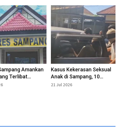
 Sampang Amankan
Kasus Kekerasan Seksual
ang Terlibat
Anak di Sampang, 10
hian
Pelaku Masih Buron
26
21 Jul 2026