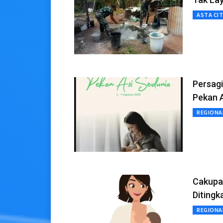
ASTA CI
Persag
Pekan 
REGIONA
Cakupan
Ditingk
REGIONA