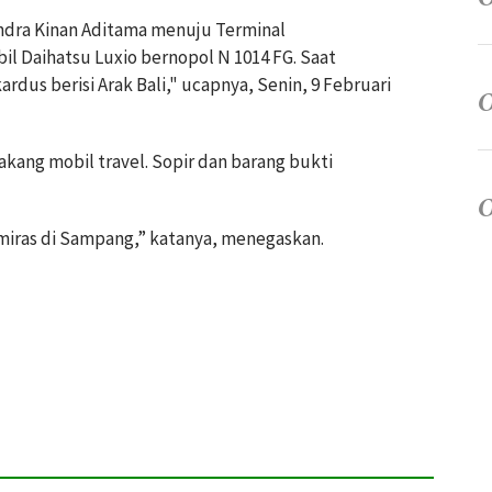
ndra Kinan Aditama menuju Terminal
l Daihatsu Luxio bernopol N 1014 FG.
Saat
us berisi Arak Bali," ucapnya, Senin, 9 Februari
akang mobil travel.
Sopir dan barang bukti
miras di Sampang,” katanya, menegaskan.