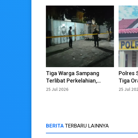
Tiga Warga Sampang
Polres
Terlibat Perkelahian,
Tiga Or
Diduga Motif Asmara
Perkela
25 Jul 2026
25 Jul 20
BERITA
TERBARU LAINNYA