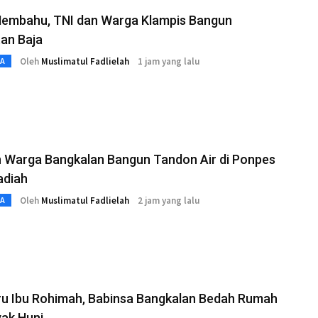
embahu, TNI dan Warga Klampis Bangun
an Baja
Oleh
Muslimatul Fadlielah
1 jam yang lalu
TA
n Warga Bangkalan Bangun Tandon Air di Ponpes
diah
Oleh
Muslimatul Fadlielah
2 jam yang lalu
TA
ru Ibu Rohimah, Babinsa Bangkalan Bedah Rumah
ak Huni