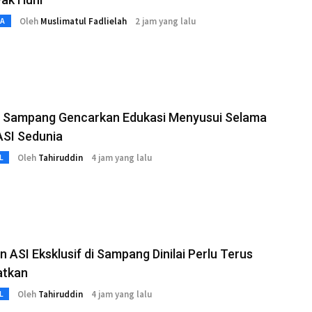
Oleh
Muslimatul Fadlielah
2 jam yang lalu
TA
i Sampang Gencarkan Edukasi Menyusui Selama
ASI Sedunia
Oleh
Tahiruddin
4 jam yang lalu
L
 ASI Eksklusif di Sampang Dinilai Perlu Terus
atkan
Oleh
Tahiruddin
4 jam yang lalu
L