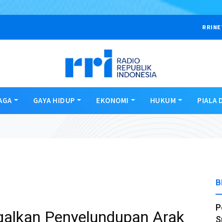
RRINE
AGA
GAYA HIDUP
EKONOMI
HUKUM
PIALA 
B
P
alkan Penyelundupan Arak
S