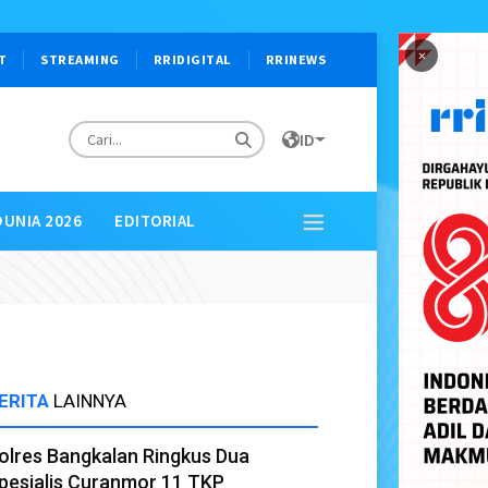
×
T
STREAMING
RRIDIGITAL
RRINEWS
ID
DUNIA 2026
EDITORIAL
ERITA
LAINNYA
olres Bangkalan Ringkus Dua
pesialis Curanmor 11 TKP