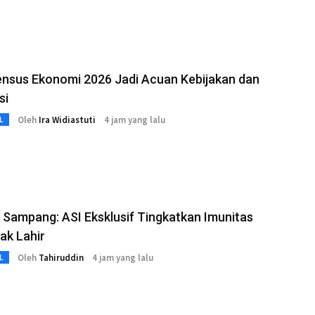
ensus Ekonomi 2026 Jadi Acuan Kebijakan dan
si
Oleh
Ira Widiastuti
4 jam yang lalu
L
 Sampang: ASI Eksklusif Tingkatkan Imunitas
jak Lahir
Oleh
Tahiruddin
4 jam yang lalu
L