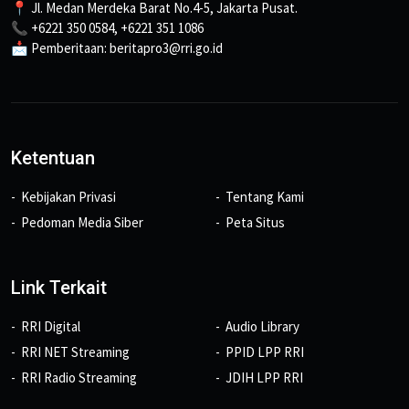
📍 Jl. Medan Merdeka Barat No.4-5, Jakarta Pusat.
📞 +6221 350 0584, +6221 351 1086
📩 Pemberitaan: beritapro3@rri.go.id
Ketentuan
Kebijakan Privasi
Tentang Kami
Pedoman Media Siber
Peta Situs
Link Terkait
RRI Digital
Audio Library
RRI NET Streaming
PPID LPP RRI
RRI Radio Streaming
JDIH LPP RRI