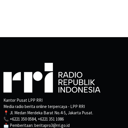
Kantor Pusat LPP RRI
Media radio berita online terpercaya - LPP RRI
📍 Jl. Medan Merdeka Barat No.4-5, Jakarta Pusat.
📞 +6221 350 0584, +6221 351 1086
📩 Pemberitaan: beritapro3@rri.go.id