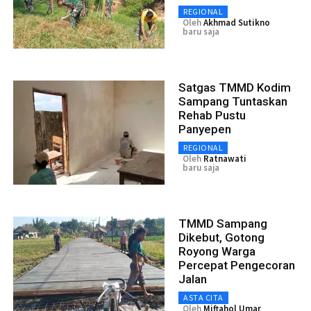
REGIONAL
Oleh
Akhmad Sutikno
baru saja
Satgas TMMD Kodim
Sampang Tuntaskan
Rehab Pustu
Panyepen
REGIONAL
Oleh
Ratnawati
baru saja
TMMD Sampang
Dikebut, Gotong
Royong Warga
Percepat Pengecoran
Jalan
ASTA CITA
Oleh
Miftahol Umar