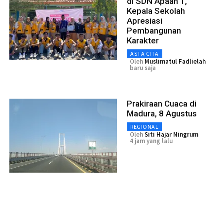
di SDN Apaan 1,
Kepala Sekolah
Apresiasi
Pembangunan
Karakter
ASTA CITA
Oleh
Muslimatul Fadlielah
baru saja
Prakiraan Cuaca di
Madura, 8 Agustus
REGIONAL
Oleh
Siti Hajar Ningrum
4 jam yang lalu