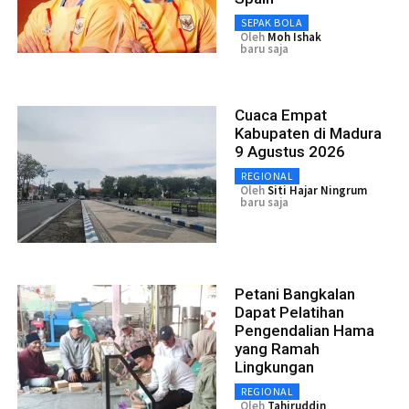
SEPAK BOLA
Oleh
Moh Ishak
baru saja
Cuaca Empat
Kabupaten di Madura
9 Agustus 2026
REGIONAL
Oleh
Siti Hajar Ningrum
baru saja
Petani Bangkalan
Dapat Pelatihan
Pengendalian Hama
yang Ramah
Lingkungan
REGIONAL
Oleh
Tahiruddin