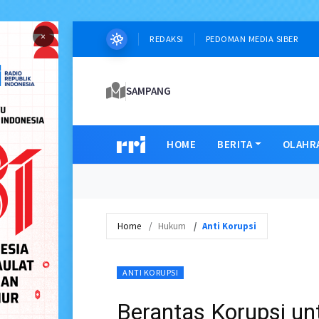
×
REDAKSI
PEDOMAN MEDIA SIBER
SAMPANG
HOME
BERITA
OLAHR
Home
Hukum
Anti Korupsi
ANTI KORUPSI
Berantas Korupsi u