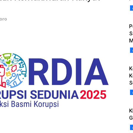
toro
P
S
M
K
K
S
K
G