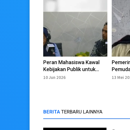
Peran Mahasiswa Kawal
Pemerin
Kebijakan Publik untuk
Pemuda
Cegah Korupsi
Gerakan
10 Jun 2026
13 Mei 2
Melalui
BERITA
TERBARU LAINNYA