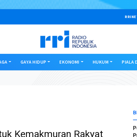
RRINE
AGA
GAYA HIDUP
EKONOMI
HUKUM
PIALA 
B
P
ntuk Kemakmuran Rakyat
P