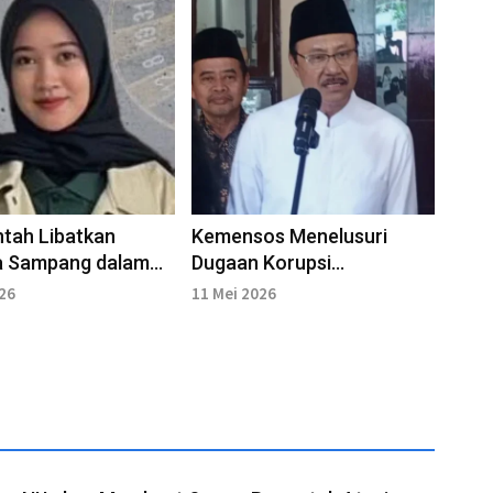
tah Libatkan
Kemensos Menelusuri
 Sampang dalam
Dugaan Korupsi
 Antikorupsi
Pengadaan Sepatu Siswa
026
11 Mei 2026
 PIM
Sekolah Rakyat