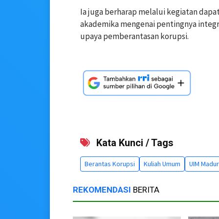
Ia juga berharap melalui kegiatan dapa
akademika mengenai pentingnya integr
upaya pemberantasan korupsi.
Kata Kunci / Tags
Berantas Korupsi
Kuliah Umum
UIM Madu
REKOMENDASI
BERITA