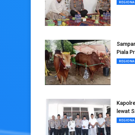
REGIONA
Sampang
Piala P
REGIONA
Kapolr
lewat S
REGIONA