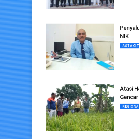
Penyal
NIK
ASTA CI
Atasi 
Gencar
REGIONA