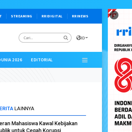
×
T
STREAMING
RRIDIGITAL
RRINEWS
ID
DUNIA 2026
EDITORIAL
ERITA
LAINNYA
eran Mahasiswa Kawal Kebijakan
ublik untuk Cegah Korupsi