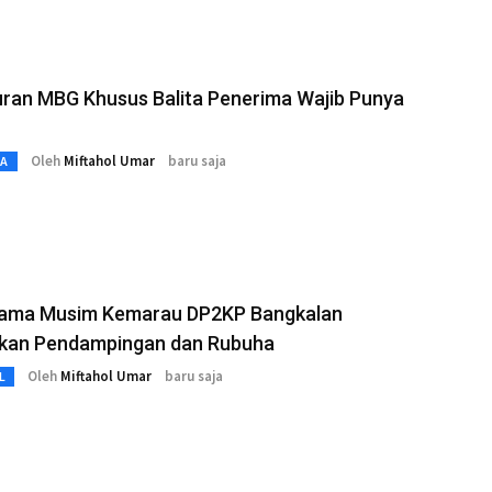
uran MBG Khusus Balita Penerima Wajib Punya
Oleh
Miftahol Umar
baru saja
TA
Hama Musim Kemarau DP2KP Bangkalan
kan Pendampingan dan Rubuha
Oleh
Miftahol Umar
baru saja
L