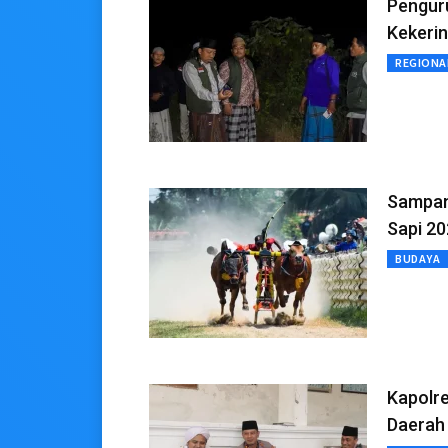
Pengur
Kekeri
REGIONA
Sampan
Sapi 2
BUDAYA
Kapolr
Daerah