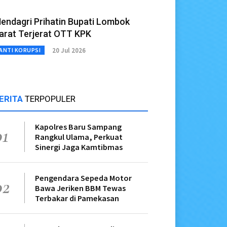
endagri Prihatin Bupati Lombok
arat Terjerat OTT KPK
20 Jul 2026
ANTI KORUPSI
ERITA
TERPOPULER
Kapolres Baru Sampang
01
Rangkul Ulama, Perkuat
Sinergi Jaga Kamtibmas
Pengendara Sepeda Motor
02
Bawa Jeriken BBM Tewas
Terbakar di Pamekasan