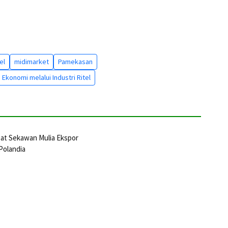
el
midimarket
Pamekasan
konomi melalui Industri Ritel