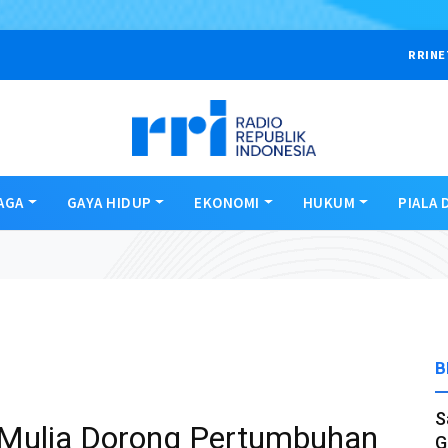
RRINE
AGA
GAYA HIDUP
EKONOMI
HUKUM
PIALA 
B
S
Mulia Dorong Pertumbuhan
G