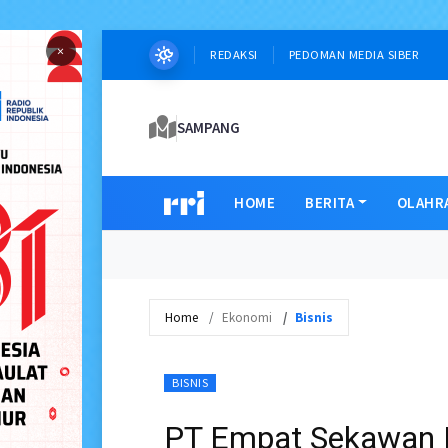
×
REDAKSI
PEDOMAN MEDIA SIBER
SAMPANG
HOME
BERITA
OLAHR
Home
Ekonomi
Bisnis
BISNIS
PT Empat Sekawan 