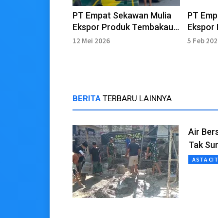
PT Empat Sekawan Mulia
PT Emp
Ekspor Produk Tembakau
Ekspor 
ke Filipina
12 Mei 2026
5 Feb 20
BERITA
TERBARU LAINNYA
Air Ber
Tak Su
ASTA CI