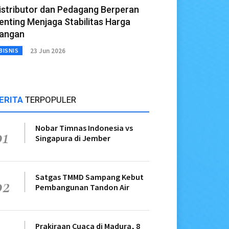
istributor dan Pedagang Berperan
enting Menjaga Stabilitas Harga
angan
23 Jun 2026
BISNIS
ERITA
TERPOPULER
Nobar Timnas Indonesia vs
01
Singapura di Jember
Satgas TMMD Sampang Kebut
02
Pembangunan Tandon Air
Prakiraan Cuaca di Madura, 8