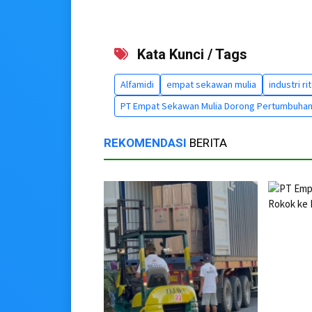
Kata Kunci / Tags
Alfamidi
empat sekawan mulia
industri rit
PT Empat Sekawan Mulia Dorong Pertumbuhan E
REKOMENDASI
BERITA