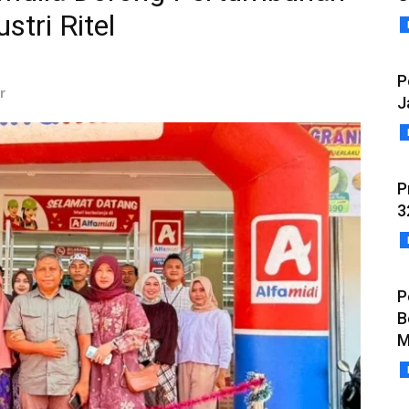
stri Ritel
P
r
J
P
3
P
B
M