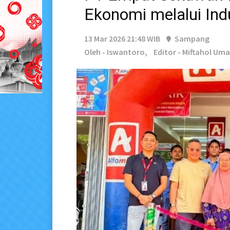
Ekonomi melalui Indu
13 Mar 2026 21:48 WIB
Sampang
Oleh - Iswantoro,
Editor - Miftahol Uma