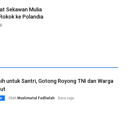
at Sekawan Mulia
Rokok ke Polandia
26
sih untuk Santri, Gotong Royong TNI dan Warga
rut
Oleh
Muslimatul Fadlielah
baru saja
TA