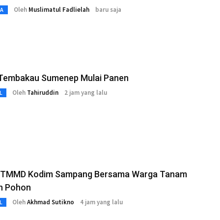
Oleh
Muslimatul Fadlielah
baru saja
TA
 Tembakau Sumenep Mulai Panen
Oleh
Tahiruddin
2 jam yang lalu
L
 TMMD Kodim Sampang Bersama Warga Tanam
n Pohon
Oleh
Akhmad Sutikno
4 jam yang lalu
L