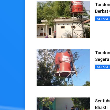
Tandon 
Berkat
ASTA CI
Tandon 
Segera
ASTA CI
Sentuh
Bhakti 