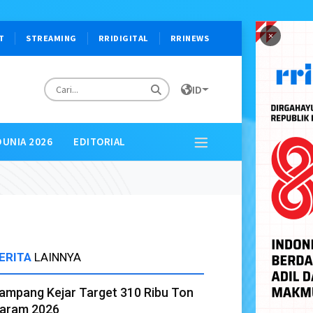
×
T
STREAMING
RRIDIGITAL
RRINEWS
ID
DUNIA 2026
EDITORIAL
ERITA
LAINNYA
ampang Kejar Target 310 Ribu Ton
aram 2026