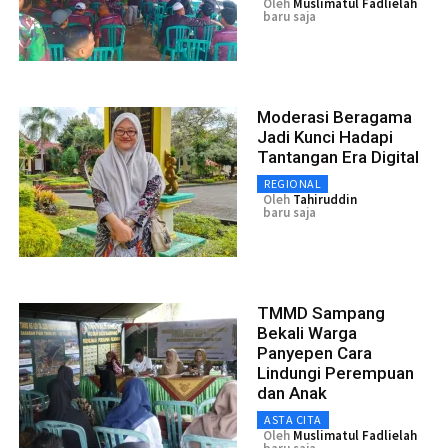
Oleh
Muslimatul Fadlielah
baru saja
Moderasi Beragama
Jadi Kunci Hadapi
Tantangan Era Digital
REGIONAL
Oleh
Tahiruddin
baru saja
TMMD Sampang
Bekali Warga
Panyepen Cara
Lindungi Perempuan
dan Anak
ASTA CITA
Oleh
Muslimatul Fadlielah