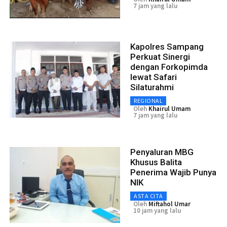
7 jam yang lalu
Kapolres Sampang
Perkuat Sinergi
dengan Forkopimda
lewat Safari
Silaturahmi
REGIONAL
Oleh
Khairul Umam
7 jam yang lalu
Penyaluran MBG
Khusus Balita
Penerima Wajib Punya
NIK
ASTA CITA
Oleh
Miftahol Umar
10 jam yang lalu