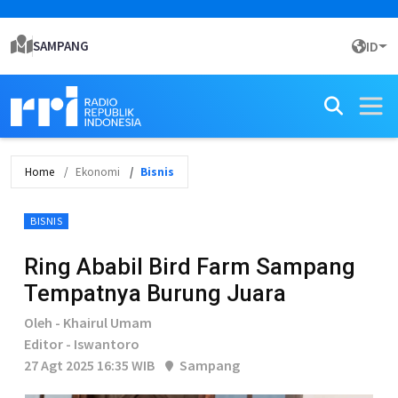
SAMPANG
ID
Home
Ekonomi
Bisnis
BISNIS
Ring Ababil Bird Farm Sampang
Tempatnya Burung Juara
Oleh - Khairul Umam
Editor - Iswantoro
27 Agt 2025 16:35 WIB
Sampang