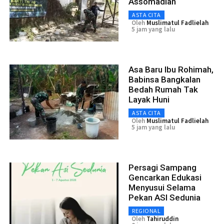
Assomadiah
ASTA CITA
Oleh
Muslimatul Fadlielah
5 jam yang lalu
Asa Baru Ibu Rohimah,
Babinsa Bangkalan
Bedah Rumah Tak
Layak Huni
ASTA CITA
Oleh
Muslimatul Fadlielah
5 jam yang lalu
Persagi Sampang
Gencarkan Edukasi
Menyusui Selama
Pekan ASI Sedunia
REGIONAL
Oleh
Tahiruddin