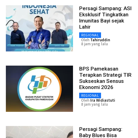
Persagi Sampang: ASI
Eksklusif Tingkatkan
Imunitas Bayi sejak
Lahir
REGIONAL
Oleh
Tahiruddin
8 jam yang lalu
BPS Pamekasan
Terapkan Strategi TIR
Sukseskan Sensus
Ekonomi 2026
REGIONAL
Oleh
Ira Widiastuti
8 jam yang lalu
Persagi Sampang:
Baby Blues Bisa