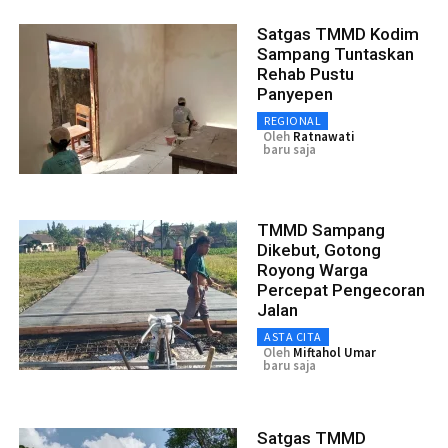
Satgas TMMD Kodim
Sampang Tuntaskan
Rehab Pustu
Panyepen
REGIONAL
Oleh
Ratnawati
baru saja
TMMD Sampang
Dikebut, Gotong
Royong Warga
Percepat Pengecoran
Jalan
ASTA CITA
Oleh
Miftahol Umar
baru saja
Satgas TMMD