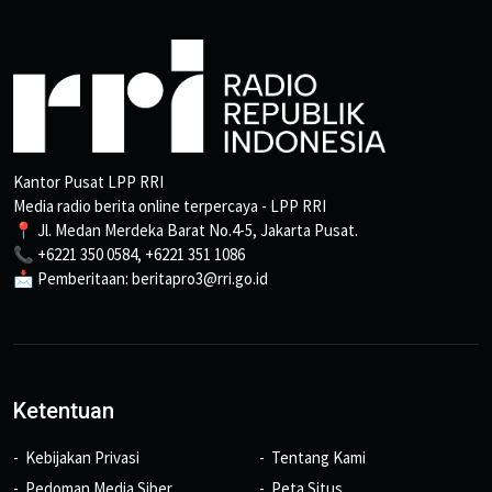
Kantor Pusat LPP RRI
Media radio berita online terpercaya - LPP RRI
📍 Jl. Medan Merdeka Barat No.4-5, Jakarta Pusat.
📞 +6221 350 0584, +6221 351 1086
📩 Pemberitaan: beritapro3@rri.go.id
Ketentuan
Kebijakan Privasi
Tentang Kami
Pedoman Media Siber
Peta Situs