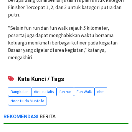
berupa uang tunai senilai jutaan rupiah untuk kategori
Finisher Tercepat 1, 2, dan 3 untuk kategori putra dan
putri.
“Selain fun run dan fun walk sejauh 5 kilometer,
peserta juga dapat menghabiskan waktu bersama
keluarga menikmati berbagai kuliner pada kegiatan
Bazaar yang digelar di area kegiatan,” katanya,
mengakhiri.
Kata Kunci / Tags
Bangkalan
dies natalis
fun run
Fun Walk
nhm
Noor Huda Mustofa
REKOMENDASI
BERITA