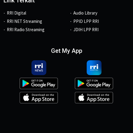
Link Terkait
RRI Digital
Audio Library
RRI NET Streaming
PPID LPP RRI
RRI Radio Streaming
JDIH LPP RRI
Get My App