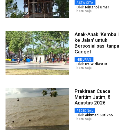
ASTA CITA
Oleh
Miftahol Umar
baru saja
Anak-Anak 'Kembali
ke Jalan' untuk
Bersosialisasi tanpa
Gadget
HIBURAN
Oleh
Ira Widiastuti
baru saja
Prakiraan Cuaca
Maritim Jatim, 8
Agustus 2026
REGIONAL
Oleh
Akhmad Sutikno
baru saja