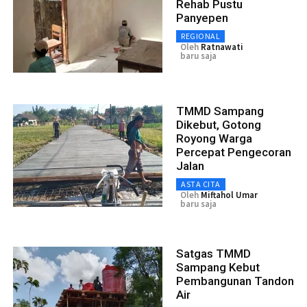
Rehab Pustu
Panyepen
REGIONAL
Oleh
Ratnawati
baru saja
TMMD Sampang
Dikebut, Gotong
Royong Warga
Percepat Pengecoran
Jalan
ASTA CITA
Oleh
Miftahol Umar
baru saja
Satgas TMMD
Sampang Kebut
Pembangunan Tandon
Air