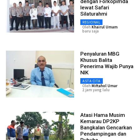
dengan Forkopimda
lewat Safari
Silaturahmi
REGIONAL
Oleh
Khairul Umam
baru saja
Penyaluran MBG
Khusus Balita
Penerima Wajib Punya
NIK
ASTA CITA
Oleh
Miftahol Umar
2 jam yang lalu
Atasi Hama Musim
Kemarau DP2KP
Bangkalan Gencarkan
Pendampingan dan
Rubuha