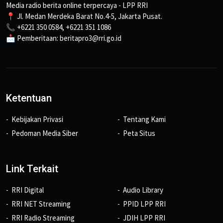
Media radio berita online terpercaya - LPP RRI
📍 Jl. Medan Merdeka Barat No.4-5, Jakarta Pusat.
📞 +6221 350 0584, +6221 351 1086
📩 Pemberitaan: beritapro3@rri.go.id
Ketentuan
Kebijakan Privasi
Tentang Kami
Pedoman Media Siber
Peta Situs
Link Terkait
RRI Digital
Audio Library
RRI NET Streaming
PPID LPP RRI
RRI Radio Streaming
JDIH LPP RRI