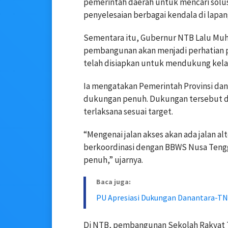
pemerintah daerah untuk mencari solu
penyelesaian berbagai kendala di lapan
Sementara itu, Gubernur NTB Lalu Mu
pembangunan akan menjadi perhatian p
telah disiapkan untuk mendukung kel
Ia mengatakan Pemerintah Provinsi da
dukungan penuh. Dukungan tersebut d
terlaksana sesuai target.
“Mengenai jalan akses akan ada jalan a
berkoordinasi dengan BBWS Nusa Teng
penuh,” ujarnya.
Baca juga:
PU Apresiasi Dukungan Danantara-TN
Di NTB, pembangunan Sekolah Rakyat T