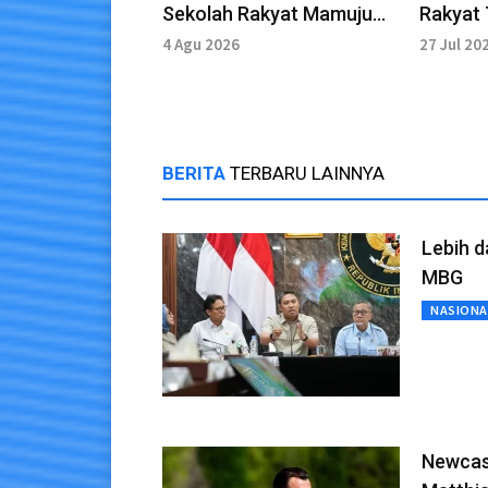
Sekolah Rakyat Mamuju
Rakyat 
Rampung Akhir Agustus
Sragen 
4 Agu 2026
27 Jul 20
BERITA
TERBARU LAINNYA
Lebih d
MBG
NASIONA
Newcas