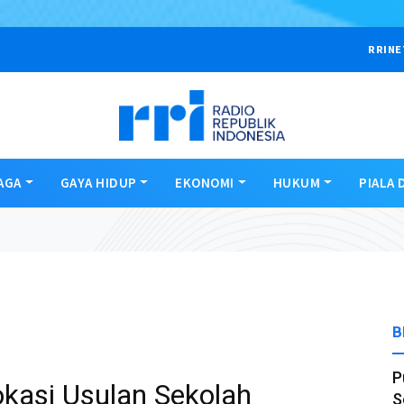
RRINE
AGA
GAYA HIDUP
EKONOMI
HUKUM
PIALA 
B
P
okasi Usulan Sekolah
S