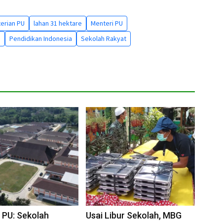
erian PU
lahan 31 hektare
Menteri PU
h
Pendidikan Indonesia
Sekolah Rakyat
 PU: Sekolah
Usai Libur Sekolah, MBG