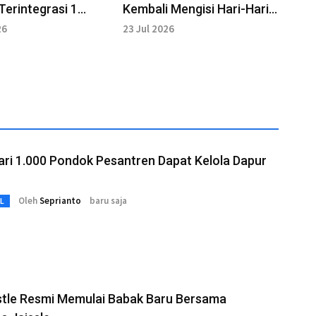
Terintegrasi 1
Kembali Mengisi Hari-Hari
Siap Digunakan
Belajar Siswa di
26
23 Jul 2026
Yogyakarta
ari 1.000 Pondok Pesantren Dapat Kelola Dapur
Oleh
Seprianto
baru saja
L
tle Resmi Memulai Babak Baru Bersama