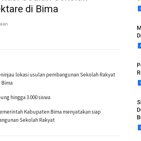
ktare di Bima
taan
M
D
P
R
injau lokasi usulan pembangunan Sekolah Rakyat
n Bima
ung hingga 3.000 siswa
S
D
Pemerintah Kabupaten Bima menyatakan siap
B
ngunan Sekolah Rakyat