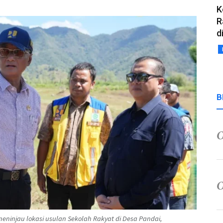
K
R
d
B
eninjau lokasi usulan Sekolah Rakyat di Desa Pandai,