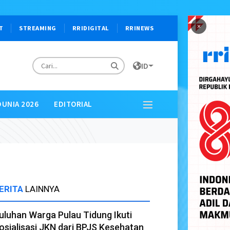
×
T
STREAMING
RRIDIGITAL
RRINEWS
ID
DUNIA 2026
EDITORIAL
ERITA
LAINNYA
uluhan Warga Pulau Tidung Ikuti
osialisasi JKN dari BPJS Kesehatan