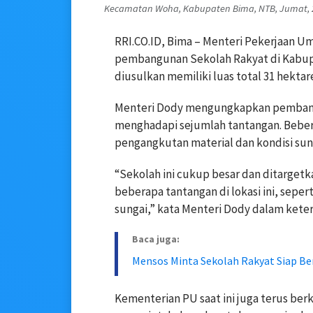
Kecamatan Woha, Kabupaten Bima, NTB, Jumat, 29
RRI.CO.ID, Bima – Menteri Pekerjaan 
pembangunan Sekolah Rakyat di Kabupa
diusulkan memiliki luas total 31 hekt
Menteri Dody mengungkapkan pembangu
menghadapi sejumlah tantangan. Beber
pengangkutan material dan kondisi sung
“Sekolah ini cukup besar dan ditarget
beberapa tantangan di lokasi ini, seper
sungai,” kata Menteri Dody dalam keter
Baca juga:
Mensos Minta Sekolah Rakyat Siap Be
Kementerian PU saat ini juga terus ber