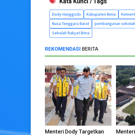
Kata Kunci / Tags
Dody Hanggodo
Kabupaten Bima
Kement
Nusa Tenggara Barat
pembangunan sekola
Sekolah Rakyat Bima
REKOMENDASI
BERITA
Menteri Dody Targetkan
Menteri