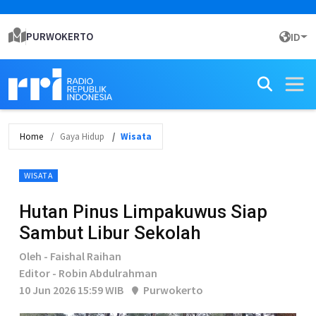
PURWOKERTO
ID
Home
Gaya Hidup
Wisata
WISATA
Hutan Pinus Limpakuwus Siap
Sambut Libur Sekolah
Oleh - Faishal Raihan
Editor - Robin Abdulrahman
10 Jun 2026 15:59 WIB
Purwokerto