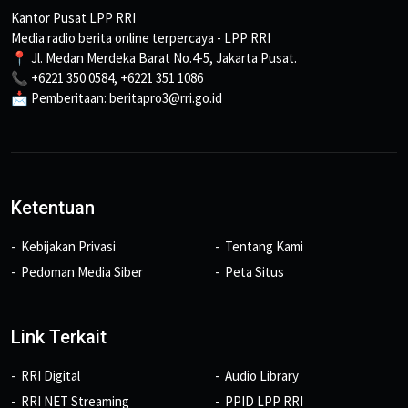
Kantor Pusat LPP RRI
Media radio berita online terpercaya - LPP RRI
📍 Jl. Medan Merdeka Barat No.4-5, Jakarta Pusat.
📞 +6221 350 0584, +6221 351 1086
📩 Pemberitaan: beritapro3@rri.go.id
Ketentuan
Kebijakan Privasi
Tentang Kami
Pedoman Media Siber
Peta Situs
Link Terkait
RRI Digital
Audio Library
RRI NET Streaming
PPID LPP RRI