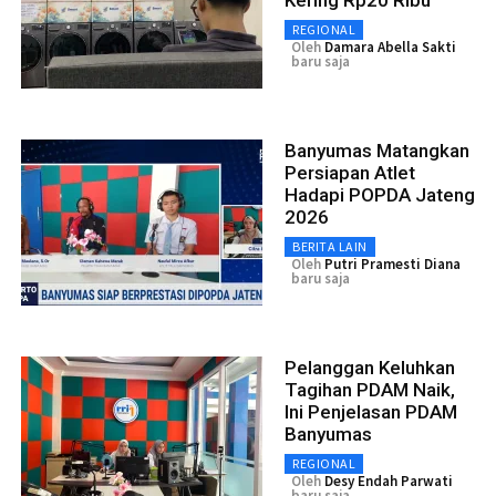
REGIONAL
Oleh
Damara Abella Sakti
baru saja
Banyumas Matangkan
Persiapan Atlet
Hadapi POPDA Jateng
2026
BERITA LAIN
Oleh
Putri Pramesti Diana
baru saja
Pelanggan Keluhkan
Tagihan PDAM Naik,
Ini Penjelasan PDAM
Banyumas
REGIONAL
Oleh
Desy Endah Parwati
baru saja