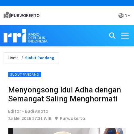
PURWOKERTO
ID
Home
Sudut Pandang
SUDUT PANDANG
Menyongsong Idul Adha dengan
Semangat Saling Menghormati
Editor - Budi Anoto
25 Mei 2026 17:31 WIB
Purwokerto