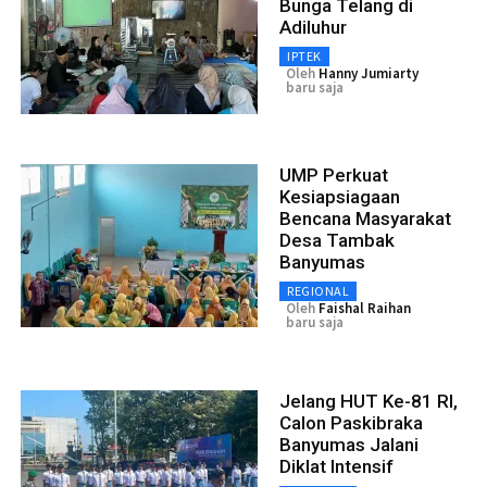
Bunga Telang di
Adiluhur
IPTEK
Oleh
Hanny Jumiarty
baru saja
UMP Perkuat
Kesiapsiagaan
Bencana Masyarakat
Desa Tambak
Banyumas
REGIONAL
Oleh
Faishal Raihan
baru saja
Jelang HUT Ke-81 RI,
Calon Paskibraka
Banyumas Jalani
Diklat Intensif