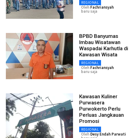
REGIONAL
Oleh
Fachriansyah
baru saja
BPBD Banyumas
Imbau Wisatawan
Waspadai Karhutla di
Kawasan Wisata
REGIONAL
Oleh
Fachriansyah
baru saja
Kawasan Kuliner
Purwasera
Purwokerto Perlu
Perluas Jangkauan
Promosi
REGIONAL
Oleh
Desy Endah Parwati