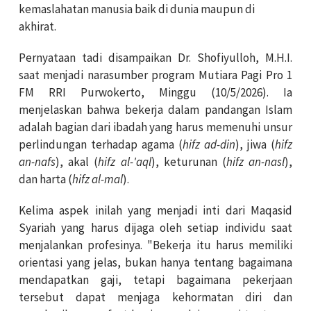
kemaslahatan manusia baik di dunia maupun di
akhirat.
Pernyataan tadi disampaikan Dr. Shofiyulloh, M.H.I.
saat menjadi narasumber program Mutiara Pagi Pro 1
FM RRI Purwokerto, Minggu (10/5/2026). Ia
menjelaskan bahwa bekerja dalam pandangan Islam
adalah bagian dari ibadah yang harus memenuhi unsur
perlindungan terhadap agama (
hifz ad-din
), jiwa (
hifz
an-nafs
), akal (
hifz al-'aql
), keturunan (
hifz an-nasl
),
dan harta (
hifz al-mal
).
Kelima aspek inilah yang menjadi inti dari Maqasid
Syariah yang harus dijaga oleh setiap individu saat
menjalankan profesinya. "Bekerja itu harus memiliki
orientasi yang jelas, bukan hanya tentang bagaimana
mendapatkan gaji, tetapi bagaimana pekerjaan
tersebut dapat menjaga kehormatan diri dan