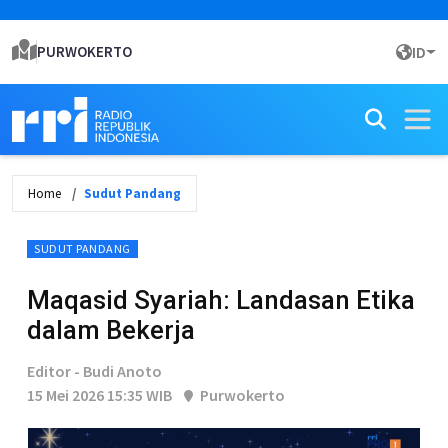
PURWOKERTO
ID
Home
Sudut Pandang
SUDUT PANDANG
Maqasid Syariah: Landasan Etika
dalam Bekerja
Editor - Budi Anoto
15 Mei 2026 15:35 WIB
Purwokerto