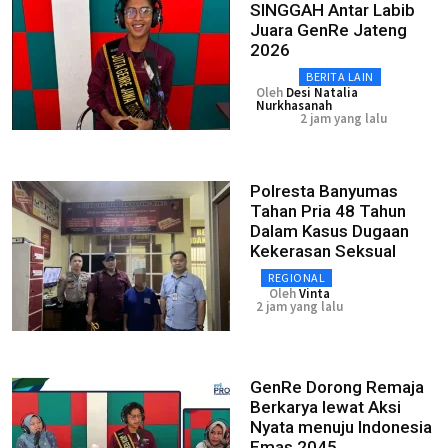
SINGGAH Antar Labib
Juara GenRe Jateng
2026
BERITA LAIN
Oleh
Desi Natalia
Nurkhasanah
2 jam yang lalu
Polresta Banyumas
Tahan Pria 48 Tahun
Dalam Kasus Dugaan
Kekerasan Seksual
REGIONAL
Oleh
Vinta
2 jam yang lalu
GenRe Dorong Remaja
Berkarya lewat Aksi
Nyata menuju Indonesia
Emas 2045