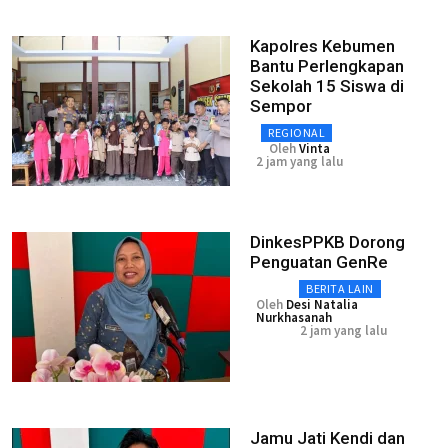
Kapolres Kebumen
Bantu Perlengkapan
Sekolah 15 Siswa di
Sempor
REGIONAL
Oleh
Vinta
2 jam yang lalu
DinkesPPKB Dorong
Penguatan GenRe
BERITA LAIN
Oleh
Desi Natalia
Nurkhasanah
2 jam yang lalu
Jamu Jati Kendi dan