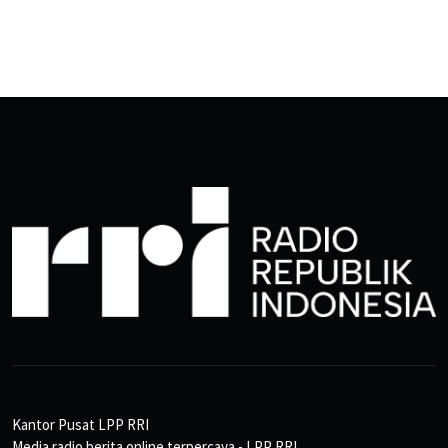
Kantor Pusat LPP RRI
Media radio berita online terpercaya - LPP RRI