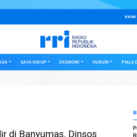
RRINE
AGA
GAYA HIDUP
EKONOMI
HUKUM
PIALA 
B
P
dir di Banyumas, Dinsos
R