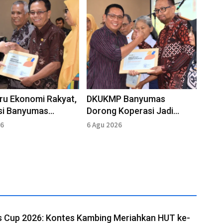
ru Ekonomi Rakyat,
DKUKMP Banyumas
si Banyumas
Dorong Koperasi Jadi
ng Makin
Solusi Pembiayaan
26
6 Agu 2026
onal
Pedagang
 Cup 2026: Kontes Kambing Meriahkan HUT ke-