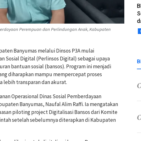
B
S
d
mberdayaan Perempuan dan Perlindungan Anak, Kabupaten
paten Banyumas melalui Dinsos P3A mulai
osial Digital (Perlinsos Digital) sebagai upaya
B
an bantuan sosial (bansos). Program ini menjadi
os yang diharapkan mampu mempercepat proses
a lebih transparan dan akurat.
anan Operasional Dinas Sosial Pemberdayaan
upaten Banyumas, Naufal Alim Raffi. Ia mengatakan
asan piloting project Digitalisasi Bansos dari Komite
intah setelah sebelumnya diterapkan di Kabupaten