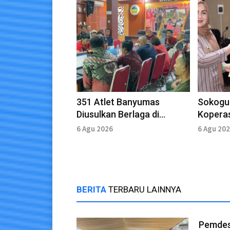
351 Atlet Banyumas
Sokogu
Diusulkan Berlaga di
Kopera
POPDA Jateng
Didoro
6 Agu 2026
6 Agu 20
Profesi
BERITA
TERBARU LAINNYA
Pemdes