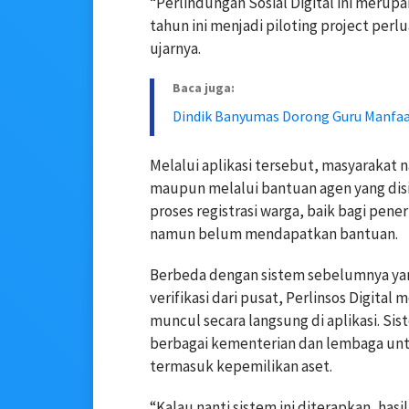
“Perlindungan Sosial Digital ini merupa
tahun ini menjadi piloting project per
ujarnya.
Baca juga:
Dindik Banyumas Dorong Guru Manfaat
Melalui aplikasi tersebut, masyarakat 
maupun melalui bantuan agen yang di
proses registrasi warga, baik bagi pe
namun belum mendapatkan bantuan.
Berbeda dengan sistem sebelumnya ya
verifikasi dari pusat, Perlinsos Digit
muncul secara langsung di aplikasi. S
berbagai kementerian dan lembaga unt
termasuk kepemilikan aset.
“Kalau nanti sistem ini diterapkan, hasi