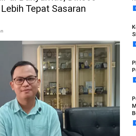
Lebih Tepat Sasaran
K
an
S
P
P
P
M
B