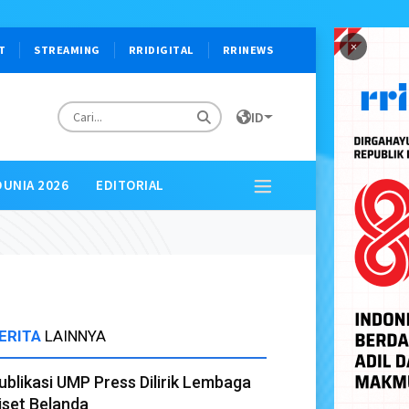
×
T
STREAMING
RRIDIGITAL
RRINEWS
ID
DUNIA 2026
EDITORIAL
ERITA
LAINNYA
ublikasi UMP Press Dilirik Lembaga
iset Belanda