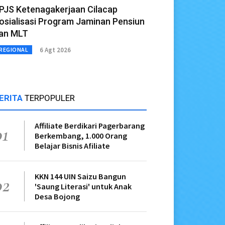
PJS Ketenagakerjaan Cilacap
osialisasi Program Jaminan Pensiun
an MLT
6 Agt 2026
REGIONAL
ERITA
TERPOPULER
Affiliate Berdikari Pagerbarang
01
Berkembang, 1.000 Orang
Belajar Bisnis Afiliate
KKN 144 UIN Saizu Bangun
02
'Saung Literasi' untuk Anak
Desa Bojong