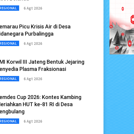
6 Agt 2026
REGIONAL
emarau Picu Krisis Air di Desa
idanegara Purbalingga
6 Agt 2026
REGIONAL
MI Korwil III Jateng Bentuk Jejaring
enyedia Plasma Fraksionasi
6 Agt 2026
REGIONAL
emdes Cup 2026: Kontes Kambing
eriahkan HUT ke-81 RI di Desa
engbulang
6 Agt 2026
REGIONAL