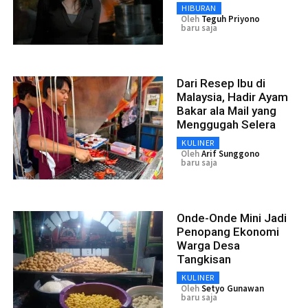
HIBURAN
Oleh
Teguh Priyono
baru saja
Dari Resep Ibu di
Malaysia, Hadir Ayam
Bakar ala Mail yang
Menggugah Selera
KULINER
Oleh
Arif Sunggono
baru saja
Onde-Onde Mini Jadi
Penopang Ekonomi
Warga Desa
Tangkisan
KULINER
Oleh
Setyo Gunawan
baru saja