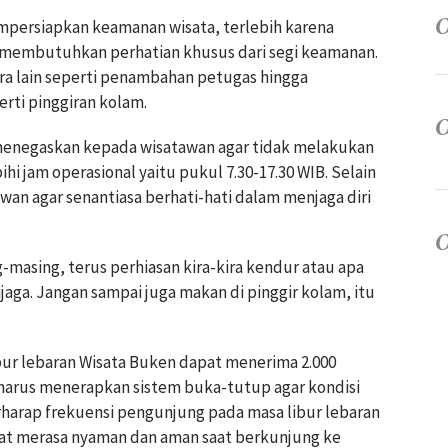
empersiapkan keamanan wisata, terlebih karena
g membutuhkan perhatian khusus dari segi keamanan.
ra lain seperti penambahan petugas hingga
rti pinggiran kolam.
 menegaskan kepada wisatawan agar tidak melakukan
hi jam operasional yaitu pukul 7.30-17.30 WIB. Selain
an agar senantiasa berhati-hati dalam menjaga diri
masing, terus perhiasan kira-kira kendur atau apa
jaga. Jangan sampai juga makan di pinggir kolam, itu
bur lebaran Wisata Buken dapat menerima 2.000
harus menerapkan sistem buka-tutup agar kondisi
harap frekuensi pengunjung pada masa libur lebaran
apat merasa nyaman dan aman saat berkunjung ke