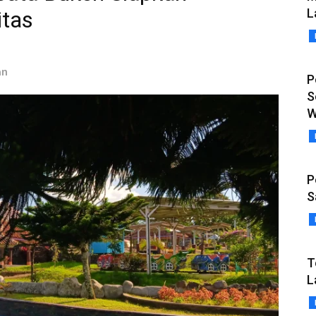
L
itas
an
P
S
W
P
S
T
L