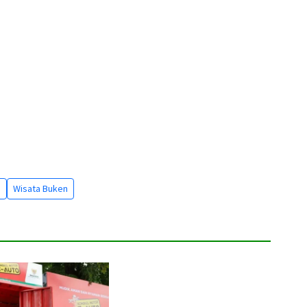
s
Wisata Buken