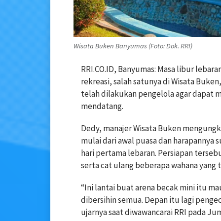
Wisata Buken Banyumas (Foto: Dok. RRI)
RRI.CO.ID, Banyumas: Masa libur lebar
rekreasi, salah satunya di Wisata Buke
telah dilakukan pengelola agar dapat 
mendatang.
Dedy, manajer Wisata Buken mengungka
mulai dari awal puasa dan harapannya 
hari pertama lebaran. Persiapan terseb
serta cat ulang beberapa wahana yang t
“Ini lantai buat arena becak mini itu ma
dibersihin semua. Depan itu lagi pengeco
ujarnya saat diwawancarai RRI pada Jum