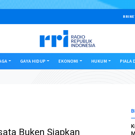
RRINE
AGA
GAYA HIDUP
EKONOMI
HUKUM
PIALA 
B
K
sata Buken Siapkan
M