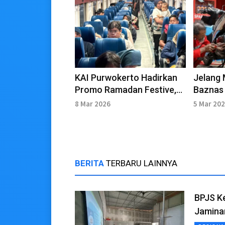
KAI Purwokerto Hadirkan
Jelang 
Promo Ramadan Festive,
Baznas
Ini Syaratnya
Layanan
8 Mar 2026
5 Mar 20
Gratis
BERITA
TERBARU LAINNYA
BPJS Ke
Jamina