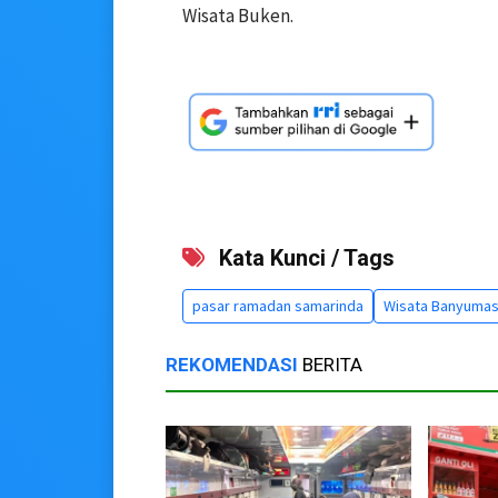
Wisata Buken.
Kata Kunci / Tags
pasar ramadan samarinda
Wisata Banyuma
REKOMENDASI
BERITA