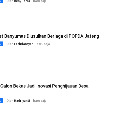
Oleh
Reny Tania
baru saja
L
et Banyumas Diusulkan Berlaga di POPDA Jateng
Oleh
Fachriansyah
baru saja
L
 Galon Bekas Jadi Inovasi Penghijauan Desa
Oleh
Hadriyanti
baru saja
L