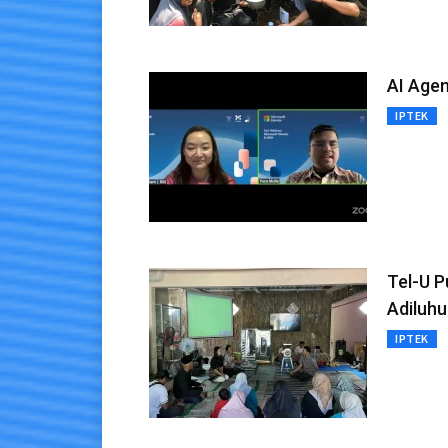
AI Agen
IPTEK
Tel-U 
Adiluhu
IPTEK