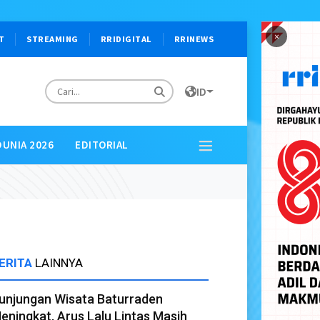
×
T
STREAMING
RRIDIGITAL
RRINEWS
ID
DUNIA 2026
EDITORIAL
ERITA
LAINNYA
unjungan Wisata Baturraden
eningkat, Arus Lalu Lintas Masih