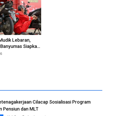
Mudik Lebaran,
 Banyumas Siapkan
 Servis Motor
26
tenagakerjaan Cilacap Sosialisasi Program
n Pensiun dan MLT