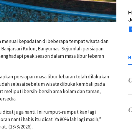
H
J
an menuai kepadatan di beberapa tempat wisata dan
n, Banjarsari Kulon, Banyumas. Sejumlah persiapan
menghadapi peak season dalam masa libur lebaran
B
pkan persiapan masa libur lebaran telah dilakukan
sudah selesai sebelum wisata dibuka kembali pada
ut meliputi bersih-bersih area kolam dan taman,
ersedia.
u dicat juga nanti. Ini rumput-rumput kan lagi
ran nanti habis itu dicat. Ya 80% lah lagi masih,”
at, (13/3/2026).