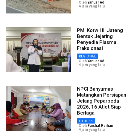
Oleh
Yanuar Adi
4 jam yang lalu
PMI Korwil III Jateng
Bentuk Jejaring
Penyedia Plasma
Fraksionasi
REGIONAL
Oleh
Yanuar Adi
4 jam yang lalu
NPCI Banyumas
Matangkan Persiapan
Jelang Peparpeda
2026, 16 Atlet Siap
Berlaga
OLIMPIK
Oleh
Faishal Raihan
4 jam yang lalu