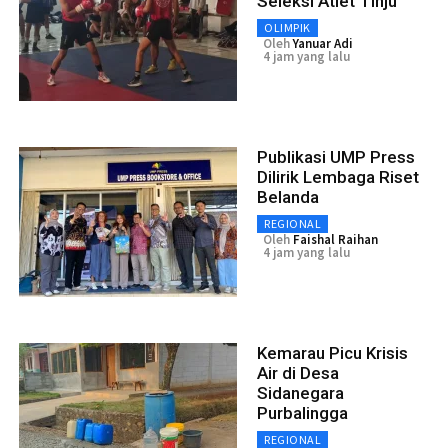
Seleksi Atlet Tinju
OLIMPIK
Oleh
Yanuar Adi
4 jam yang lalu
Publikasi UMP Press
Dilirik Lembaga Riset
Belanda
REGIONAL
Oleh
Faishal Raihan
4 jam yang lalu
Kemarau Picu Krisis
Air di Desa
Sidanegara
Purbalingga
REGIONAL