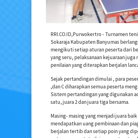
RRI.CO.ID,Purwokertro - Turnamen teni
Sokaraja Kabupaten Banyumas berlangsu
mengikuti setiap aturan peserta dari b
yang seru, pelaksanaan kejuaraan juga
penilaian yang diterapkan berjalan lanca
Sejak pertandingan dimulai , para peser
,dan C diharapkan semua peserta mengik
Sistem pertandingan yang digunakan ada
satu, juara 2 dan juara tiga bersama.
Masing- masing yang menjadi juara baik
mendapatkan uang pembinaan dan piag
berjalan tertib dan setiap poin yang di