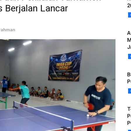
2
s Berjalan Lancar
lrahman
A
M
J
B
P
T
P
P