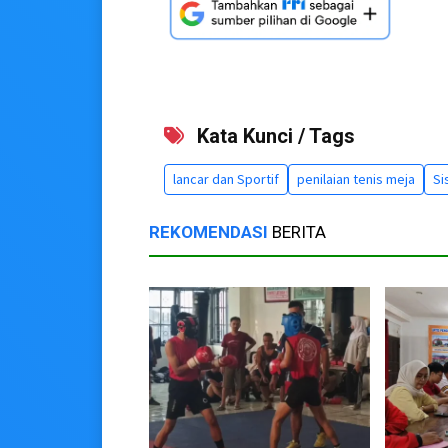
Kata Kunci / Tags
lancar dan Sportif
penilaian tenis meja
Si
REKOMENDASI
BERITA