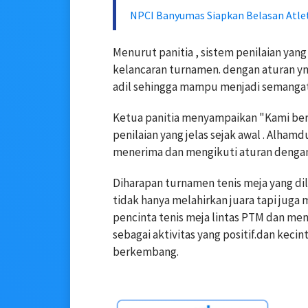
NPCI Banyumas Siapkan Belasan Atl
Menurut panitia , sistem penilaian yan
kelancaran turnamen. dengan aturan yn
adil sehingga mampu menjadi semangat s
Ketua panitia menyampaikan "Kami be
penilaian yang jelas sejak awal . Alha
menerima dan mengikuti aturan dengan 
Diharapan turnamen tenis meja yang di
tidak hanya melahirkan juara tapi juga
pencinta tenis meja lintas PTM dan me
sebagai aktivitas yang positif.dan kec
berkembang.