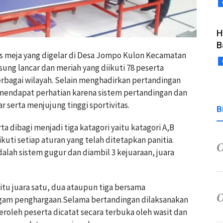
H
B
s meja yang digelar di Desa Jompo Kulon Kecamatan
ng lancar dan meriah yang diikuti 78 peserta
erbagai wilayah. Selain menghadirkan pertandingan
 mendapat perhatian karena sistem pertandingan dan
r serta menjujung tinggi sportivitas.
B
ta dibagi menjadi tiga katagori yaitu katagori A,B
uti setiap aturan yang telah ditetapkan panitia.
lah sistem gugur dan diambil 3 kejuaraan, juara
 itu juara satu, dua ataupun tiga bersama
am penghargaan.Selama bertandingan dilaksanakan
peroleh peserta dicatat secara terbuka oleh wasit dan