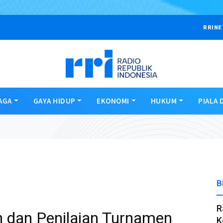
RRINE
AGA
GAYA HIDUP
EKONOMI
HUKUM
PIALA 
B
R
n dan Penilaian Turnamen
K