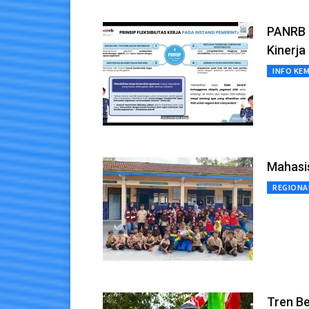
PANRB J
Kinerja
INFO KE
Mahasi
REGIONA
Tren Be