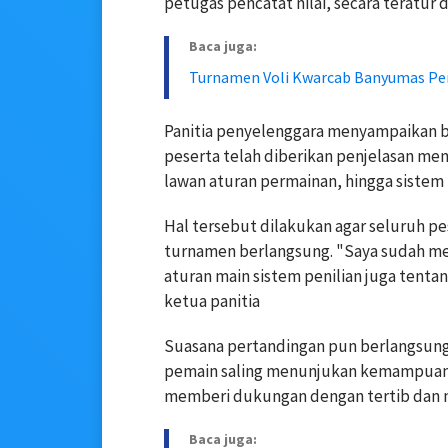
petugas pencatat nilai, secara teratur
Baca juga:
Turnamen Voli Kwarcab Banyumas Pe
Panitia penyelenggara menyampaikan 
peserta telah diberikan penjelasan me
lawan aturan permainan, hingga sistem 
Hal tersebut dilakukan agar seluruh p
turnamen berlangsung. "Saya sudah me
aturan main sistem penilian juga tent
ketua panitia
Suasana pertandingan pun berlangsun
pemain saling menunjukan kemampuan 
memberi dukungan dengan tertib dan m
Baca juga: