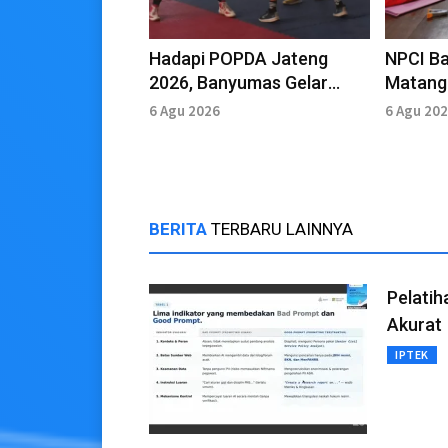
Hadapi POPDA Jateng
NPCI B
2026, Banyumas Gelar
Matang
Seleksi Atlet Tinju
Jelang 
6 Agu 2026
6 Agu 20
Atlet S
BERITA
TERBARU LAINNYA
Pelatih
Akurat
IPTEK