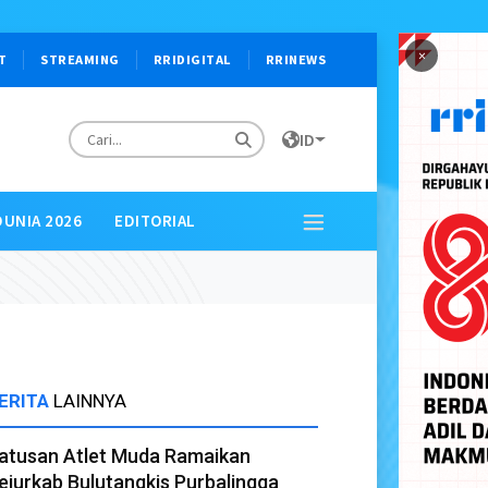
×
T
STREAMING
RRIDIGITAL
RRINEWS
ID
DUNIA 2026
EDITORIAL
ERITA
LAINNYA
atusan Atlet Muda Ramaikan
ejurkab Bulutangkis Purbalingga