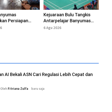
anyumas
Kejuaraan Bulu Tangkis
kan Persiapan
Antarpelajar Banyumas
Peparpeda 2026, 16
Jaring Bibit Atlet Muda
26
6 Agu 2026
iap Berlaga
Berbakat
an AI Bekali ASN Cari Regulasi Lebih Cepat dan
Oleh
Fitriana Zulfa
baru saja