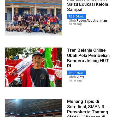
Saizu Edukasi Kelola
Sampah
REGIONAL
Oleh
Robin Abdulrahman
baru saja
Tren Belanja Online
Ubah Pola Pembelian
Bendera Jelang HUT
RI
REGIONAL
Oleh
Vinta
baru saja
Menang Tipis di
Semifinal, SMAN 3
Purwokerto Tantang
SMAN 1 Wangon di