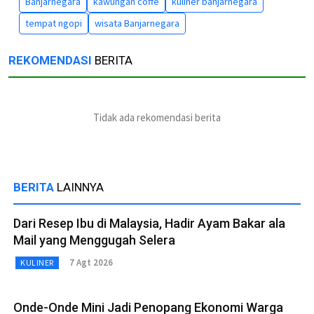
Banjarnegara
kawungan coffe
kuliner banjarnegara
tempat ngopi
wisata Banjarnegara
REKOMENDASI
BERITA
Tidak ada rekomendasi berita
BERITA
LAINNYA
Dari Resep Ibu di Malaysia, Hadir Ayam Bakar ala
Mail yang Menggugah Selera
7 Agt 2026
KULINER
Onde-Onde Mini Jadi Penopang Ekonomi Warga