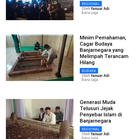
REGIONAL
Oleh
Yanuar Adi
baru saja
Minim Pemahaman,
Cagar Budaya
Banjarnegara yang
Melimpah Terancam
Hilang
BUDAYA
Oleh
Yanuar Adi
baru saja
Generasi Muda
Telusuri Jejak
Penyebar Islam di
Banjarnegara
REGIONAL
Oleh
Yanuar Adi
baru saja